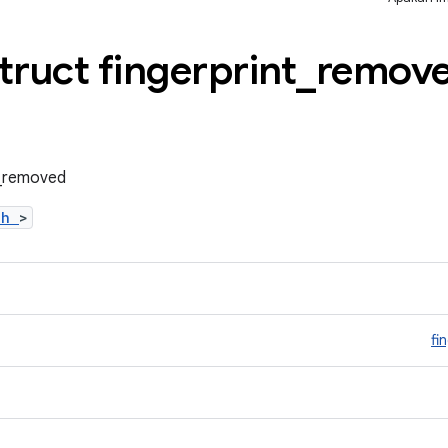
truct fingerprint
_
remov
t_removed
t.h
>
fi