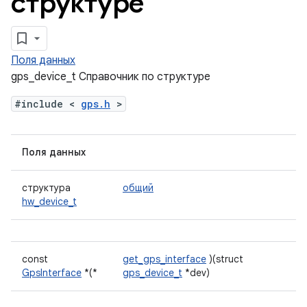
структуре
Поля данных
gps_device_t Справочник по структуре
#include <
gps.h
>
Поля данных
структура
общий
hw_device_t
const
get_gps_interface
)(struct
GpsInterface
*(*
gps_device_t
*dev)