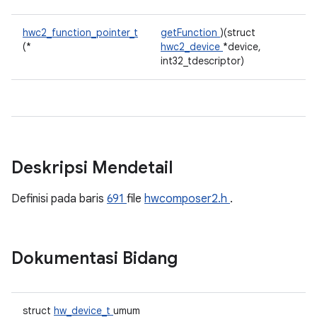
hwc2_function_pointer_t
getFunction
)(struct
(*
hwc2_device
*device,
int32_tdescriptor)
Deskripsi Mendetail
Definisi pada baris
691
file
hwcomposer2.h
.
Dokumentasi Bidang
struct
hw_device_t
umum