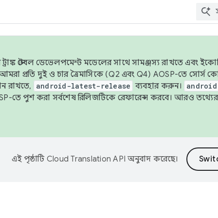
াঙ্ক স্টেবল ডেভেলপমেন্ট মডেলের সাথে সামঞ্জস্য রাখতে এবং ইকোসিস্ট
ে, আমরা প্রতি দুই ও চার ত্রৈমাসিকে (Q2 এবং Q4) AOSP-তে সোর্স
ান রাখতে,
android-latest-release
ব্যবহার করুন।
android
বদা AOSP-তে পুশ করা সর্বশেষ রিলিজটিকে রেফারেন্স করবে। আরও তথ্যের
এই পৃষ্ঠাটি
Cloud Translation API
অনুবাদ করেছে।