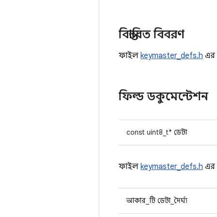
বিস্তারিত বিবরণ
ফাইল
keymaster_defs.h
এর
ফিল্ড ডকুমেন্টেশন
const uint8_t* ডেটা
ফাইল
keymaster_defs.h
এর
আকার_টি ডেটা_দৈর্ঘ্য