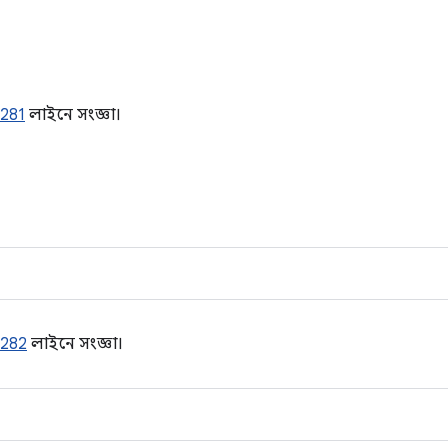
281
লাইনে সংজ্ঞা।
282
লাইনে সংজ্ঞা।