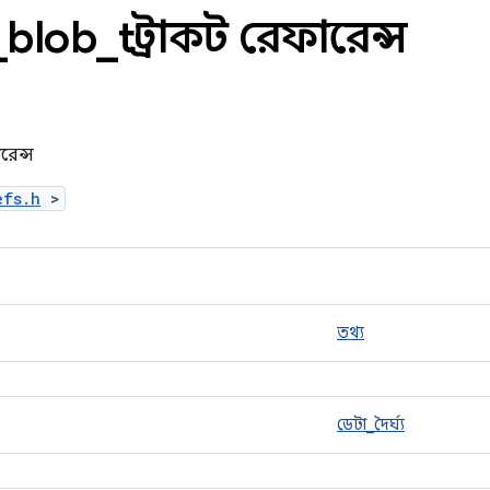
_
blob
_
t স্ট্রাকট রেফারেন্স
রেন্স
efs.h
>
তথ্য
ডেটা_দৈর্ঘ্য