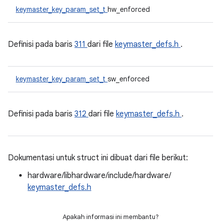
keymaster_key_param_set_t
hw_enforced
Definisi pada baris
311
dari file
keymaster_defs.h
.
keymaster_key_param_set_t
sw_enforced
Definisi pada baris
312
dari file
keymaster_defs.h
.
Dokumentasi untuk struct ini dibuat dari file berikut:
hardware/libhardware/include/hardware/
keymaster_defs.h
Apakah informasi ini membantu?