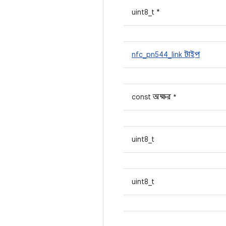
uint8_t *
nfc_pn544_link টাইপ
const অক্ষর *
uint8_t
uint8_t