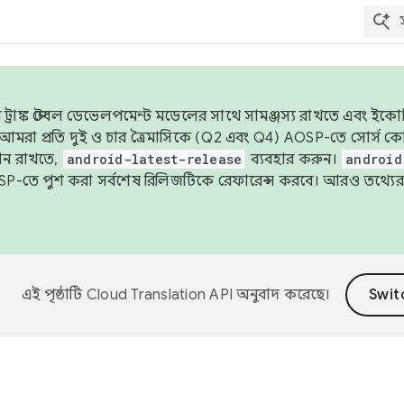
াঙ্ক স্টেবল ডেভেলপমেন্ট মডেলের সাথে সামঞ্জস্য রাখতে এবং ইকোসিস্ট
ে, আমরা প্রতি দুই ও চার ত্রৈমাসিকে (Q2 এবং Q4) AOSP-তে সোর্স
ান রাখতে,
android-latest-release
ব্যবহার করুন।
android
বদা AOSP-তে পুশ করা সর্বশেষ রিলিজটিকে রেফারেন্স করবে। আরও তথ্যের
এই পৃষ্ঠাটি
Cloud Translation API
অনুবাদ করেছে।