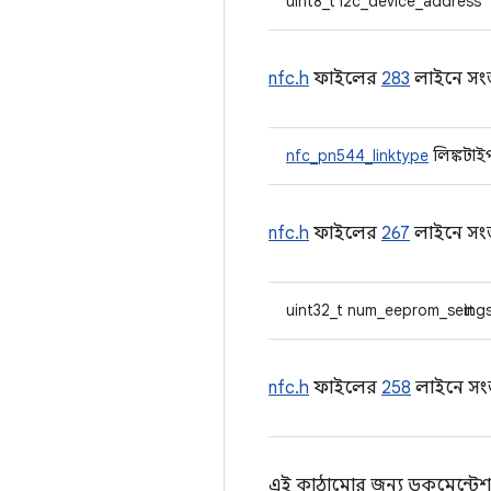
uint8_t i2c_device_address
nfc.h
ফাইলের
283
লাইনে সংজ্
nfc_pn544_linktype
লিঙ্কটাই
nfc.h
ফাইলের
267
লাইনে সংজ্
uint32_t num_eeprom_setting
nfc.h
ফাইলের
258
লাইনে সংজ
এই কাঠামোর জন্য ডকুমেন্টেশ