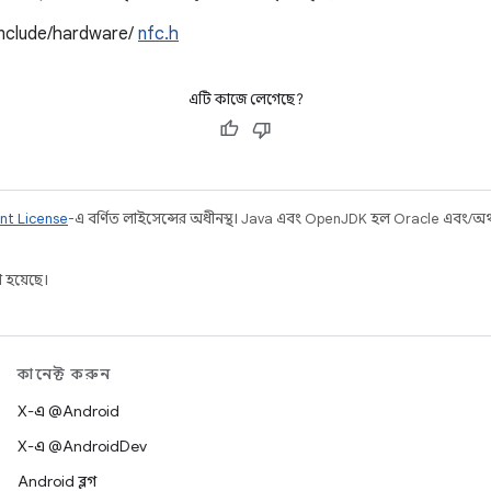
include/hardware/
nfc.h
এটি কাজে লেগেছে?
nt License
-এ বর্ণিত লাইসেন্সের অধীনস্থ। Java এবং OpenJDK হল Oracle এবং/অথবা 
 হয়েছে।
কানেক্ট করুন
X-এ @Android
X-এ @AndroidDev
Android ব্লগ