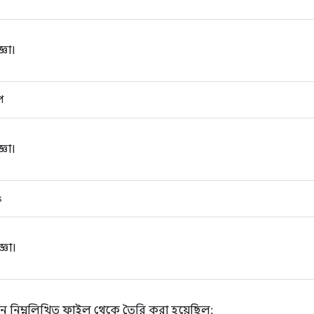
ঞা।
প
ঞা।
s
্ঞা।
ন নিম্নলিখিত ফাইল থেকে তৈরি করা হয়েছিল: