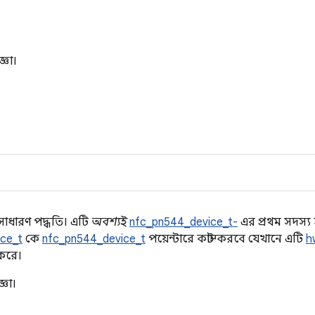
্ঞা।
াধারণ পদ্ধতি। এটি
অবশ্যই
nfc_pn544_device_t-
এর প্রথম সদস্
ce_t
কে
nfc_pn544_device_t
পয়েন্টারে কাস্ট করবে যেখানে এটি
h
করে।
্ঞা।