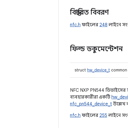
বিস্তারিত বিবরণ
nfc.h
ফাইলের
248
লাইনে সংজ
ফিল্ড ডকুমেন্টেশন
struct
hw_device_t
common
NFC NXP PN544 ডিভাইসের স
ব্যবহারকারীরা একটি
hw_devi
nfc_pn544_device_t
উল্লেখ 
nfc.h
ফাইলের
255
লাইনে সংজ