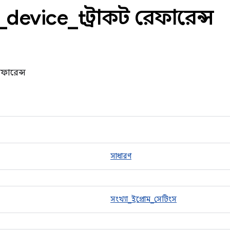
_
device
_
t স্ট্রাকট রেফারেন্স
েফারেন্স
সাধারণ
সংখ্যা_ইপ্রোম_সেটিংস