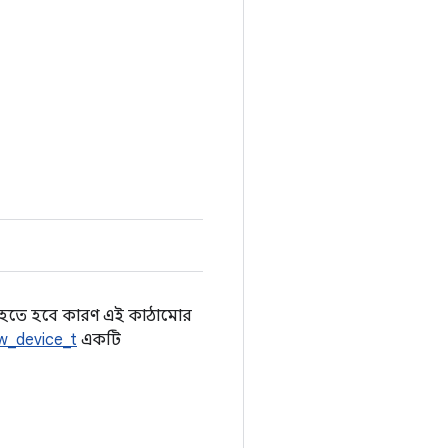
য হতে হবে কারণ এই কাঠামোর
w_device_t
একটি