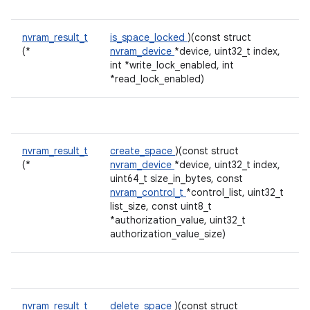
nvram_result_t
is_space_locked
)(const struct
(*
nvram_device
*device, uint32_t index,
int *write_lock_enabled, int
*read_lock_enabled)
nvram_result_t
create_space
)(const struct
(*
nvram_device
*device, uint32_t index,
uint64_t size_in_bytes, const
nvram_control_t
*control_list, uint32_t
list_size, const uint8_t
*authorization_value, uint32_t
authorization_value_size)
nvram_result_t
delete_space
)(const struct