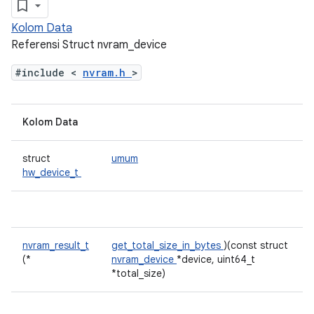
Kolom Data
Referensi Struct nvram_device
#include <
nvram.h
>
Kolom Data
struct
umum
hw_device_t
nvram_result_t
get_total_size_in_bytes
)(const struct
(*
nvram_device
*device, uint64_t
*total_size)