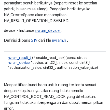
perangkat penuh berikutnya (seperti reset ke setelan
pabrik, bukan mulai ulang). Panggilan berikutnya ke
NV_CreateSpace akan menampilkan
NV_RESULT_OPERATION_DISABLED.
device - Instance
nvram_device
.
Definisi di baris
219
dari file
nvram.h
.
nvram_result_t
(* enable_read_lock)(const struct
nvram_device
*device, uint32_t index, const uint8_t
*authorization_value, uint32_t authorization_value_size)
Mengaktifkan kunci baca untuk ruang tertentu sesuai
dengan kebijakannya. Jika ruang tidak memiliki
NV_CONTROL_BOOT_READ_LOCK yang ditetapkan,
fungsi ini tidak akan berpengaruh dan dapat menampilkan
error.