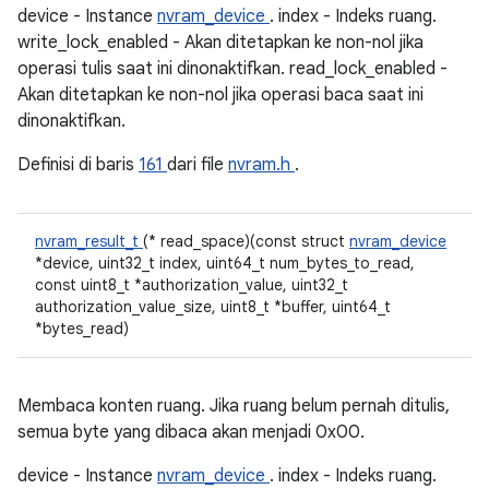
device - Instance
nvram_device
. index - Indeks ruang.
write_lock_enabled - Akan ditetapkan ke non-nol jika
operasi tulis saat ini dinonaktifkan. read_lock_enabled -
Akan ditetapkan ke non-nol jika operasi baca saat ini
dinonaktifkan.
Definisi di baris
161
dari file
nvram.h
.
nvram_result_t
(* read_space)(const struct
nvram_device
*device, uint32_t index, uint64_t num_bytes_to_read,
const uint8_t *authorization_value, uint32_t
authorization_value_size, uint8_t *buffer, uint64_t
*bytes_read)
Membaca konten ruang. Jika ruang belum pernah ditulis,
semua byte yang dibaca akan menjadi 0x00.
device - Instance
nvram_device
. index - Indeks ruang.