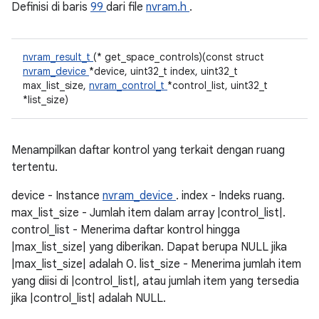
Definisi di baris
99
dari file
nvram.h
.
nvram_result_t
(* get_space_controls)(const struct
nvram_device
*device, uint32_t index, uint32_t
max_list_size,
nvram_control_t
*control_list, uint32_t
*list_size)
Menampilkan daftar kontrol yang terkait dengan ruang
tertentu.
device - Instance
nvram_device
. index - Indeks ruang.
max_list_size - Jumlah item dalam array |control_list|.
control_list - Menerima daftar kontrol hingga
|max_list_size| yang diberikan. Dapat berupa NULL jika
|max_list_size| adalah 0. list_size - Menerima jumlah item
yang diisi di |control_list|, atau jumlah item yang tersedia
jika |control_list| adalah NULL.