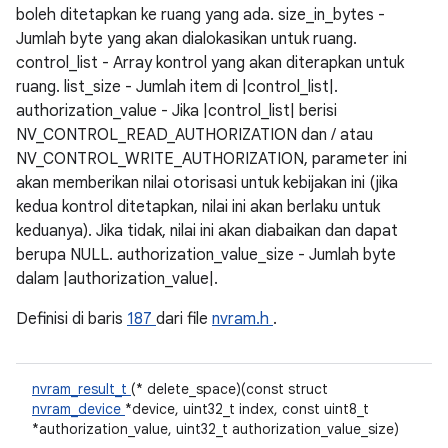
boleh ditetapkan ke ruang yang ada. size_in_bytes -
Jumlah byte yang akan dialokasikan untuk ruang.
control_list - Array kontrol yang akan diterapkan untuk
ruang. list_size - Jumlah item di |control_list|.
authorization_value - Jika |control_list| berisi
NV_CONTROL_READ_AUTHORIZATION dan / atau
NV_CONTROL_WRITE_AUTHORIZATION, parameter ini
akan memberikan nilai otorisasi untuk kebijakan ini (jika
kedua kontrol ditetapkan, nilai ini akan berlaku untuk
keduanya). Jika tidak, nilai ini akan diabaikan dan dapat
berupa NULL. authorization_value_size - Jumlah byte
dalam |authorization_value|.
Definisi di baris
187
dari file
nvram.h
.
nvram_result_t
(* delete_space)(const struct
nvram_device
*device, uint32_t index, const uint8_t
*authorization_value, uint32_t authorization_value_size)