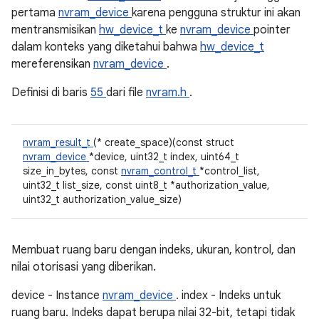
pertama
nvram_device
karena pengguna struktur ini akan
mentransmisikan
hw_device_t
ke
nvram_device
pointer
dalam konteks yang diketahui bahwa
hw_device_t
mereferensikan
nvram_device
.
Definisi di baris
55
dari file
nvram.h
.
nvram_result_t
(* create_space)(const struct
nvram_device
*device, uint32_t index, uint64_t
size_in_bytes, const
nvram_control_t
*control_list,
uint32_t list_size, const uint8_t *authorization_value,
uint32_t authorization_value_size)
Membuat ruang baru dengan indeks, ukuran, kontrol, dan
nilai otorisasi yang diberikan.
device - Instance
nvram_device
. index - Indeks untuk
ruang baru. Indeks dapat berupa nilai 32-bit, tetapi tidak