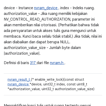
device - Instance
nvram_device
. index - Indeks ruang.
authorization_value - Jika ruang memiliki kebijakan
NV_CONTROL_READ_AUTHORIZATION, parameter ini
akan memberikan nilai otorisasi. (Perhatikan bahwa tidak
ada persyaratan untuk akses tulis guna mengunci untuk
membaca. Kunci baca selalu tidak stabil.) Jika tidak, nilai ini
akan diabaikan dan dapat berupa NULL.
authorization_value_size - Jumlah byte dalam
|authorization_value|.
Definisi di baris
317
dari file
nvram.h
.
nvram_result_t
(* enable_write_lock)(const struct
nvram_device
*device, uint32_t index, const uint8_t
*authorization_value, uint32_t authorization_value_size)
Mengaktifkan kunci tulis untuk ruang tertentu sesuai