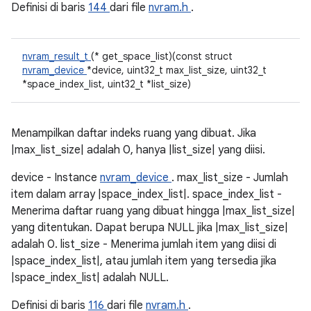
Definisi di baris
144
dari file
nvram.h
.
nvram_result_t
(* get_space_list)(const struct
nvram_device
*device, uint32_t max_list_size, uint32_t
*space_index_list, uint32_t *list_size)
Menampilkan daftar indeks ruang yang dibuat. Jika
|max_list_size| adalah 0, hanya |list_size| yang diisi.
device - Instance
nvram_device
. max_list_size - Jumlah
item dalam array |space_index_list|. space_index_list -
Menerima daftar ruang yang dibuat hingga |max_list_size|
yang ditentukan. Dapat berupa NULL jika |max_list_size|
adalah 0. list_size - Menerima jumlah item yang diisi di
|space_index_list|, atau jumlah item yang tersedia jika
|space_index_list| adalah NULL.
Definisi di baris
116
dari file
nvram.h
.