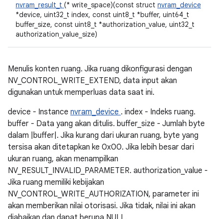
nvram_result_t
(* write_space)(const struct
nvram_device
*device, uint32_t index, const uint8_t *buffer, uint64_t
buffer_size, const uint8_t *authorization_value, uint32_t
authorization_value_size)
Menulis konten ruang. Jika ruang dikonfigurasi dengan
NV_CONTROL_WRITE_EXTEND, data input akan
digunakan untuk memperluas data saat ini.
device - Instance
nvram_device
. index - Indeks ruang.
buffer - Data yang akan ditulis. buffer_size - Jumlah byte
dalam |buffer|. Jika kurang dari ukuran ruang, byte yang
tersisa akan ditetapkan ke 0x00. Jika lebih besar dari
ukuran ruang, akan menampilkan
NV_RESULT_INVALID_PARAMETER. authorization_value -
Jika ruang memiliki kebijakan
NV_CONTROL_WRITE_AUTHORIZATION, parameter ini
akan memberikan nilai otorisasi. Jika tidak, nilai ini akan
diabaikan dan dapat berupa NULL.