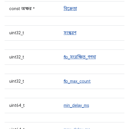
const অক্ষর *
বিক্রেতা
uint32_t
সংস্করণ
uint32_t
fifo_সংরক্ষিত_গণনা
uint32_t
fifo_max_count
uint64_t
min_delay_ms