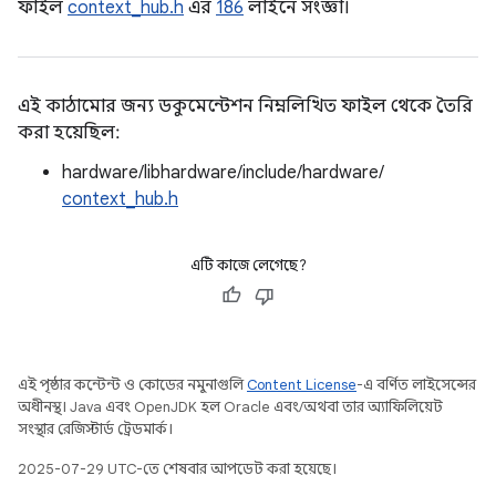
ফাইল
context_hub.h
এর
186
লাইনে সংজ্ঞা।
এই কাঠামোর জন্য ডকুমেন্টেশন নিম্নলিখিত ফাইল থেকে তৈরি
করা হয়েছিল:
hardware/libhardware/include/hardware/
context_hub.h
এটি কাজে লেগেছে?
এই পৃষ্ঠার কন্টেন্ট ও কোডের নমুনাগুলি
Content License
-এ বর্ণিত লাইসেন্সের
অধীনস্থ। Java এবং OpenJDK হল Oracle এবং/অথবা তার অ্যাফিলিয়েট
সংস্থার রেজিস্টার্ড ট্রেডমার্ক।
2025-07-29 UTC-তে শেষবার আপডেট করা হয়েছে।