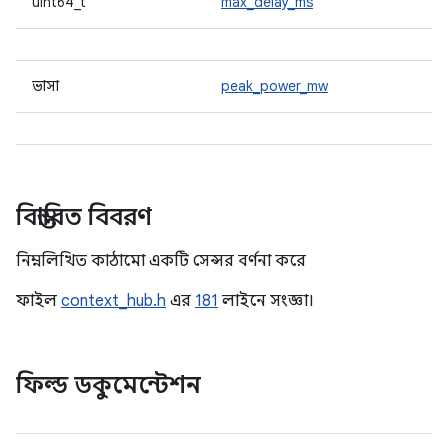
uint64_t
max_delay_ms
ভাসা
peak_power_mw
বিস্তারিত বিবরণ
নিম্নলিখিত কাঠামো একটি সেন্সর বর্ণনা করে
ফাইল
context_hub.h
এর
181
লাইনে সংজ্ঞা।
ফিল্ড ডকুমেন্টেশন