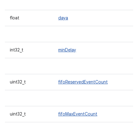
float
daya
int32_t
minDelay
uint32_t
fifoReservedEventCount
uint32_t
fifoMaxEventCount