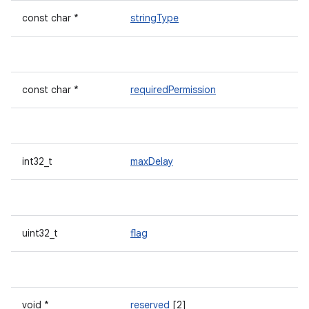
const char *
stringType
const char *
requiredPermission
int32_t
maxDelay
uint32_t
flag
void *
reserved
[2]