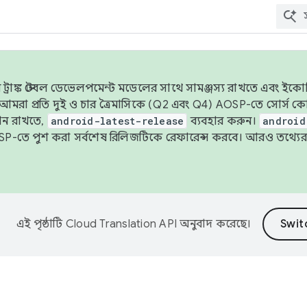
াঙ্ক স্টেবল ডেভেলপমেন্ট মডেলের সাথে সামঞ্জস্য রাখতে এবং ইকোসিস্ট
ে, আমরা প্রতি দুই ও চার ত্রৈমাসিকে (Q2 এবং Q4) AOSP-তে সোর্স
ান রাখতে,
android-latest-release
ব্যবহার করুন।
android
বদা AOSP-তে পুশ করা সর্বশেষ রিলিজটিকে রেফারেন্স করবে। আরও তথ্যের
এই পৃষ্ঠাটি
Cloud Translation API
অনুবাদ করেছে।