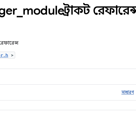
gger
_
module স্ট্রাকট রেফারেন্
 রেফারেন্স
er.h
>
সাধারণ