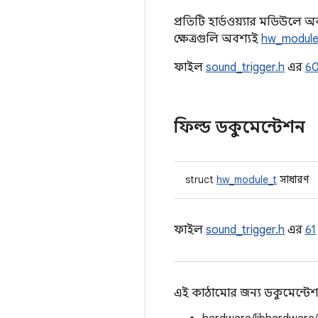
প্রতিটি হার্ডওয়্যার মডিউলে 
ক্ষেত্রগুলি অবশ্যই
hw_module
ফাইল
sound_trigger.h
এর
6
ফিল্ড ডকুমেন্টেশন
struct
hw_module_t
সাধারণ
ফাইল
sound_trigger.h
এর
61
এই কাঠামোর জন্য ডকুমেন্টেশ