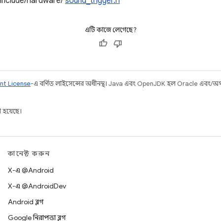
/include/hardware/
sound_trigger.h
এটি কাজে লেগেছে?
nt License
-এ বর্ণিত লাইসেন্সের অধীনস্থ। Java এবং OpenJDK হল Oracle এবং/অথবা 
 হয়েছে।
কানেক্ট করুন
X-এ @Android
X-এ @AndroidDev
Android ব্লগ
Google নিরাপত্তা ব্লগ