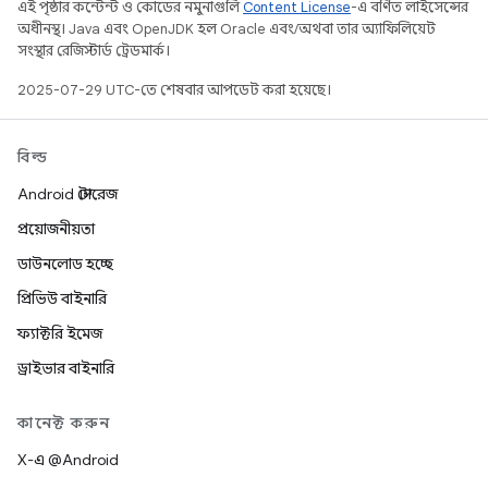
এই পৃষ্ঠার কন্টেন্ট ও কোডের নমুনাগুলি
Content License
-এ বর্ণিত লাইসেন্সের
অধীনস্থ। Java এবং OpenJDK হল Oracle এবং/অথবা তার অ্যাফিলিয়েট
সংস্থার রেজিস্টার্ড ট্রেডমার্ক।
2025-07-29 UTC-তে শেষবার আপডেট করা হয়েছে।
বিল্ড
Android স্টোরেজ
প্রয়োজনীয়তা
ডাউনলোড হচ্ছে
প্রিভিউ বাইনারি
ফ্যাক্টরি ইমেজ
ড্রাইভার বাইনারি
কানেক্ট করুন
X-এ @Android