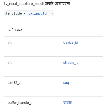
tv_input_capture_result স্ট্রাকট রেফারেন্স
#include <
tv_input.h
>
ডেটা ক্ষেত্র
int
device_id
int
stream_id
uint32_t
seq
buffer_handle_t
বাফার