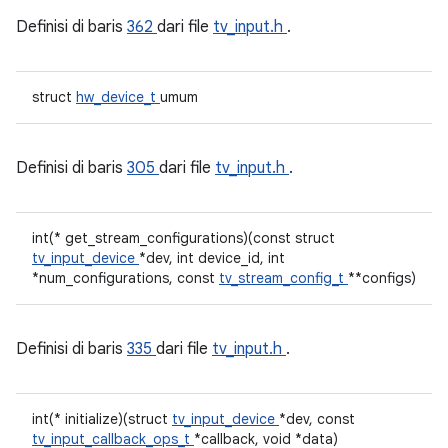
Definisi di baris
362
dari file
tv_input.h
.
struct
hw_device_t
umum
Definisi di baris
305
dari file
tv_input.h
.
int(* get_stream_configurations)(const struct
tv_input_device
*dev, int device_id, int
*num_configurations, const
tv_stream_config_t
**configs)
Definisi di baris
335
dari file
tv_input.h
.
int(* initialize)(struct
tv_input_device
*dev, const
tv_input_callback_ops_t
*callback, void *data)