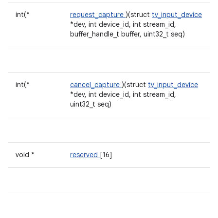
int(*
request_capture
)(struct
tv_input_device
*dev, int device_id, int stream_id,
buffer_handle_t buffer, uint32_t seq)
int(*
cancel_capture
)(struct
tv_input_device
*dev, int device_id, int stream_id,
uint32_t seq)
void *
reserved
[16]