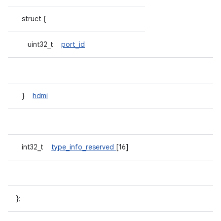
struct {
uint32_t
port_id
}
hdmi
int32_t
type_info_reserved
[16]
};