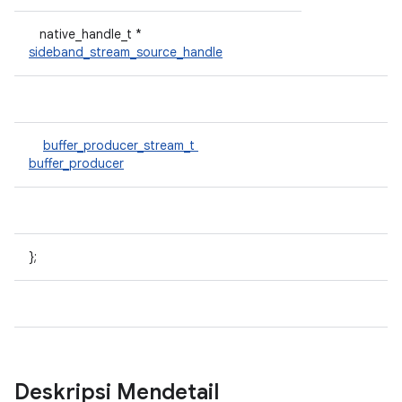
native_handle_t *
sideband_stream_source_handle
buffer_producer_stream_t
buffer_producer
};
Deskripsi Mendetail