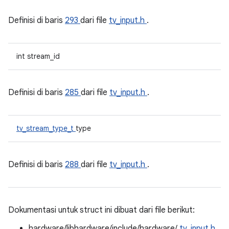
Definisi di baris
293
dari file
tv_input.h
.
int stream_id
Definisi di baris
285
dari file
tv_input.h
.
tv_stream_type_t
type
Definisi di baris
288
dari file
tv_input.h
.
Dokumentasi untuk struct ini dibuat dari file berikut:
hardware/libhardware/include/hardware/
tv_input.h