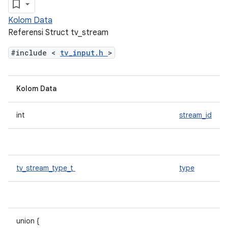
Kolom Data
Referensi Struct tv_stream
#include <
tv_input.h
>
Kolom Data
int
stream_id
tv_stream_type_t
type
union {