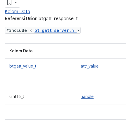
Kolom Data
Referensi Union btgatt_response_t
#include <
bt_gatt_server.h
>
Kolom Data
btgatt_value_t
attr_value
uint16_t
handle