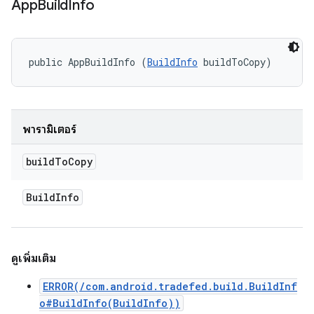
App
Build
Info
public AppBuildInfo (
BuildInfo
 buildToCopy)
พารามิเตอร์
build
To
Copy
Build
Info
ดูเพิ่มเติม
ERROR(/com.android.tradefed.build.BuildInf
o#BuildInfo(BuildInfo))