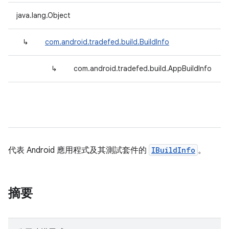
java.lang.Object
↳
com.android.tradefed.build.BuildInfo
↳
com.android.tradefed.build.AppBuildInfo
代表 Android 應用程式及其測試套件的
IBuildInfo
。
摘要