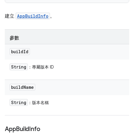
建立
AppBuildInfo
。
參數
build
Id
String
：專屬版本 ID
build
Name
String
：版本名稱
App
Build
Info