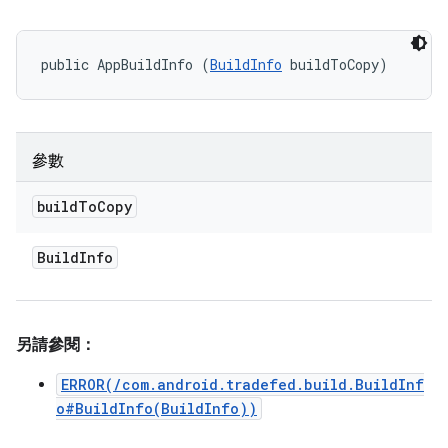
public AppBuildInfo (
BuildInfo
 buildToCopy)
參數
build
To
Copy
Build
Info
另請參閱：
ERROR(/com.android.tradefed.build.BuildInf
o#BuildInfo(BuildInfo))