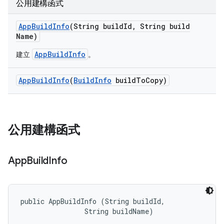
公用建構函式
App
Build
Info
(String build
Id
,
String build
Name)
AppBuildInfo
建立
。
App
Build
Info
(
Build
Info
build
To
Copy)
公用建構函式
App
Build
Info
public AppBuildInfo (String buildId, 

                String buildName)