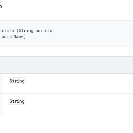
fo
ldInfo (String buildId, 

 buildName)
String
String