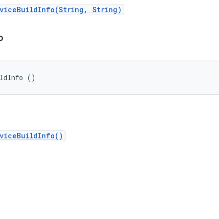
viceBuildInfo(String, String)
fo
ildInfo ()
viceBuildInfo()