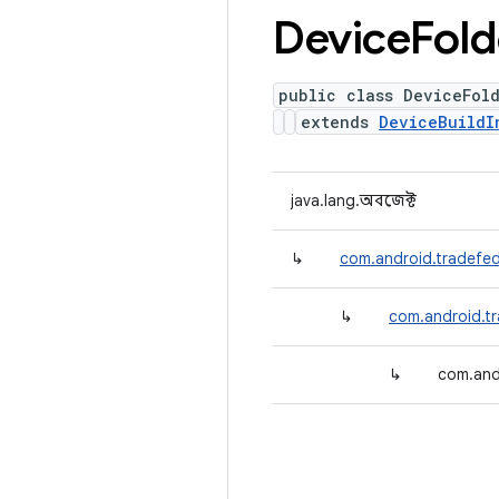
Device
Fold
public class DeviceFol
extends
DeviceBuildI
java.lang.অবজেক্ট
↳
com.android.tradefed.
↳
com.android.tr
↳
com.andr