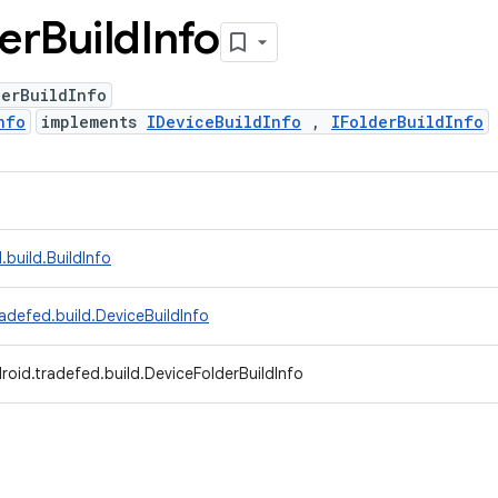
er
Build
Info
derBuildInfo
nfo
implements
IDeviceBuildInfo
,
IFolderBuildInfo
build.BuildInfo
adefed.build.DeviceBuildInfo
oid.tradefed.build.DeviceFolderBuildInfo