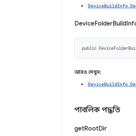
DeviceBuildInfo.De
Device
Folder
Build
In
public DeviceFolderBu
আরও দেখুন:
DeviceBuildInfo.De
পাবলিক পদ্ধতি
get
Root
Dir