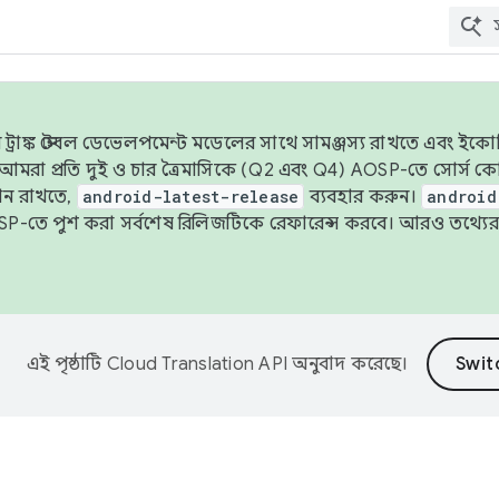
াঙ্ক স্টেবল ডেভেলপমেন্ট মডেলের সাথে সামঞ্জস্য রাখতে এবং ইকোসিস্ট
ে, আমরা প্রতি দুই ও চার ত্রৈমাসিকে (Q2 এবং Q4) AOSP-তে সোর্স
ান রাখতে,
android-latest-release
ব্যবহার করুন।
android
বদা AOSP-তে পুশ করা সর্বশেষ রিলিজটিকে রেফারেন্স করবে। আরও তথ্যের
এই পৃষ্ঠাটি
Cloud Translation API
অনুবাদ করেছে।