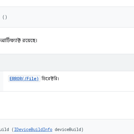
r ()
র্টিফ্যাক্ট রয়েছে।
ERROR(
/
File)
ডিরেক্টরি।
uild (
IDeviceBuildInfo
 deviceBuild)