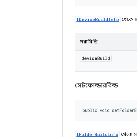
IDeviceBuildInfo
থেকে স
পরামিতি
device
Build
সেটফোল্ডারবিল্ড
public void setFolderB
IFolderBuildInfo
থেকে স