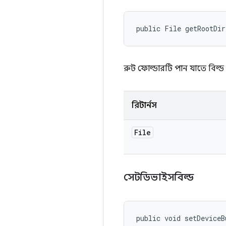
public File getRootDi
রুট ফোল্ডারটি পান যাতে বিল্ড আ
রিটার্নস
File
সেটডিভাইসবিল্ড
public void setDeviceB