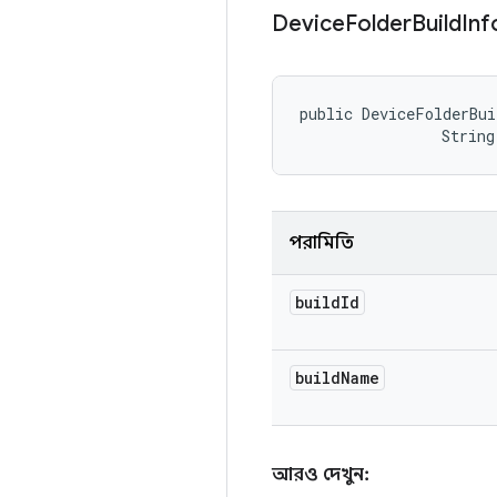
Device
Folder
Build
In
public DeviceFolderBui
                String
পরামিতি
build
Id
build
Name
আরও দেখুন: