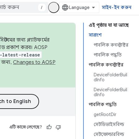
/
সাইন-ইন করুন
এই পৃষ্ঠায় যা যা আছে
সারাংশ
েমের জন্য প্ল্যাটফর্মের
পাবলিক কনস্ট্রাক্টর
 কোড প্রকাশ করব। AOSP
-latest-release
পাবলিক পদ্ধতি
 জন্য,
Changes to AOSP
পাবলিক কনস্ট্রাক্টর
DeviceFolderBuil
dInfo
DeviceFolderBuil
dInfo
পাবলিক পদ্ধতি
getRootDir
সেটডিভাইসবিল্ড
এটি কাজে লেগেছে?
সেটফোল্ডারবিল্ড