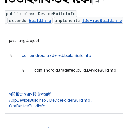
public class DeviceBuildInfo
extends
BuildInfo
implements
IDeviceBuildInfo
java.lang.Object
↳
com.android.tradefed.build.BuildInfo
↳
com.android.tradefed.build.DeviceBuildInfo
পরিচিত সরাসরি উপশ্রেণী
AppDeviceBuildInfo
,
DeviceFolderBuildInfo
,
OtaDeviceBuildInfo