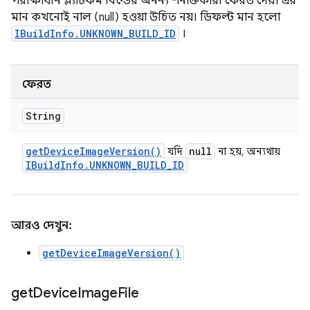
পরীক্ষাধীন প্ল্যাটফর্ম বিল্ডের অনন্য শনাক্তকারী ফেরত দেয়। এর
মান কখনোই নাল (null) হওয়া উচিত নয়। ডিফল্ট মান হলো
IBuildInfo.UNKNOWN_BUILD_ID
।
ফেরত
String
get
Device
Image
Version(
)
null
যদি
না হয়, অন্যথায়
IBuild
Info
.
UNKNOWN
_
BUILD
_
ID
আরও দেখুন:
getDeviceImageVersion()
get
Device
Image
File