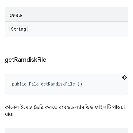
ফেরত
String
get
Ramdisk
File
public File getRamdiskFile ()
কার্নেল ইমেজ তৈরি করতে ব্যবহৃত র‍্যামডিস্ক ফাইলটি পাওয়া
যায়।