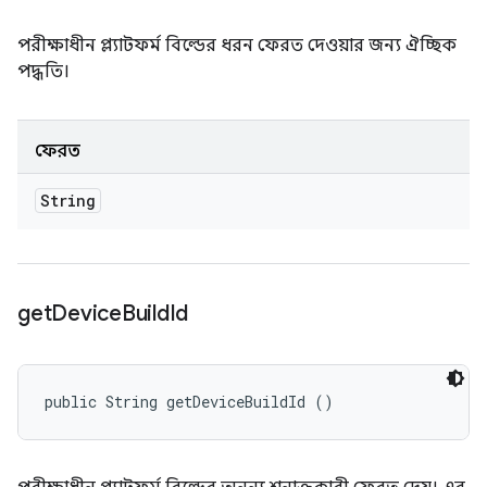
পরীক্ষাধীন প্ল্যাটফর্ম বিল্ডের ধরন ফেরত দেওয়ার জন্য ঐচ্ছিক
পদ্ধতি।
ফেরত
String
get
Device
Build
Id
public String getDeviceBuildId ()