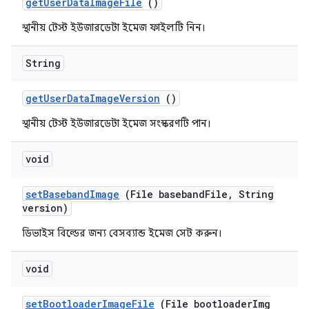
get
User
Data
Image
File
()
স্থানীয় টেস্ট ইউজারডেটা ইমেজ ফাইলটি নিন।
String
get
User
Data
Image
Version
()
স্থানীয় টেস্ট ইউজারডেটা ইমেজ সংস্করণটি পান।
void
set
Baseband
Image
(File baseband
File
,
String
version)
ডিভাইস বিল্ডের জন্য বেসব্যান্ড ইমেজ সেট করুন।
void
set
Bootloader
Image
File
(File bootloader
Img