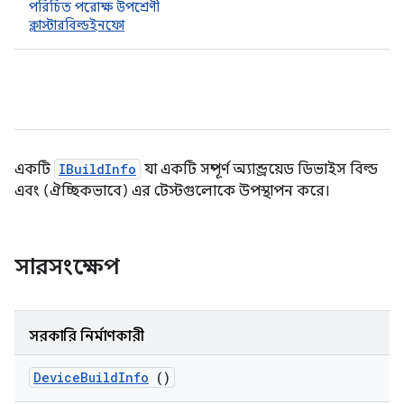
পরিচিত পরোক্ষ উপশ্রেণী
ক্লাস্টারবিল্ডইনফো
একটি
IBuildInfo
যা একটি সম্পূর্ণ অ্যান্ড্রয়েড ডিভাইস বিল্ড
এবং (ঐচ্ছিকভাবে) এর টেস্টগুলোকে উপস্থাপন করে।
সারসংক্ষেপ
সরকারি নির্মাণকারী
Device
Build
Info
()