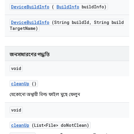
Device
Build
Info
(
Build
Info
build
Info)
Device
Build
Info
(String build
Id
,
String build
Target
Name)
জনসাধারণের পদ্ধতি
void
clean
Up
()
যেকোনো অস্থায়ী বিল্ড ফাইল মুছে ফেলুন
void
clean
Up
(List<File> do
Not
Clean)