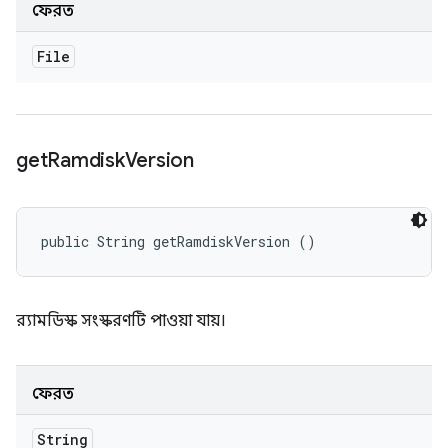
ফেরত
File
get
Ramdisk
Version
public String getRamdiskVersion ()
র‍্যামডিস্ক সংস্করণটি পাওয়া যায়।
ফেরত
String