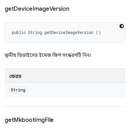
get
Device
Image
Version
public String getDeviceImageVersion ()
স্থানীয় ডিভাইসের ইমেজ জিপ সংস্করণটি নিন।
ফেরত
String
get
Mkbootimg
File