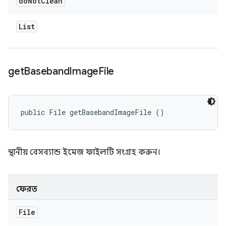
do
Not
Clean
List
get
Baseband
Image
File
public File getBasebandImageFile ()
স্থানীয় বেসব্যান্ড ইমেজ ফাইলটি সংগ্রহ করুন।
ফেরত
File