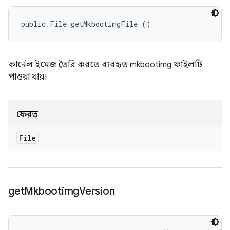
public File getMkbootimgFile ()
কার্নেল ইমেজ তৈরি করতে ব্যবহৃত mkbootimg ফাইলটি
পাওয়া যায়।
ফেরত
File
get
Mkbootimg
Version