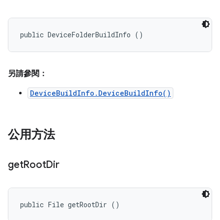
public DeviceFolderBuildInfo ()
另請參閱：
DeviceBuildInfo.DeviceBuildInfo()
公用方法
get
Root
Dir
public File getRootDir ()