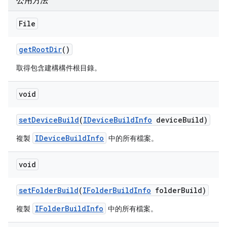
公用方法
File
get
Root
Dir
()
取得包含建構構件根目錄。
void
set
Device
Build
(
IDevice
Build
Info
device
Build)
IDeviceBuildInfo
複製
中的所有檔案。
void
set
Folder
Build
(
IFolder
Build
Info
folder
Build)
IFolderBuildInfo
複製
中的所有檔案。