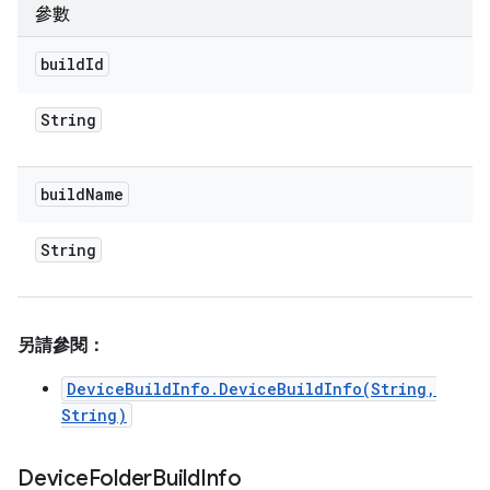
參數
build
Id
String
build
Name
String
另請參閱：
DeviceBuildInfo.DeviceBuildInfo(String,
String)
Device
Folder
Build
Info