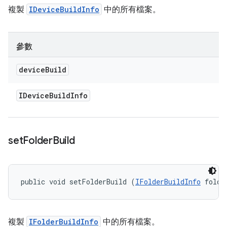
複製
IDeviceBuildInfo
中的所有檔案。
參數
device
Build
IDevice
Build
Info
set
Folder
Build
public void setFolderBuild (
IFolderBuildInfo
 folde
複製
IFolderBuildInfo
中的所有檔案。