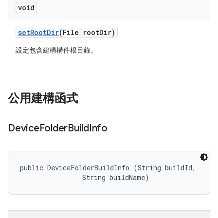
void
set
Root
Dir
(File root
Dir)
設定包含建構構件根目錄。
公用建構函式
Device
Folder
Build
Info
public DeviceFolderBuildInfo (String buildId, 

                String buildName)