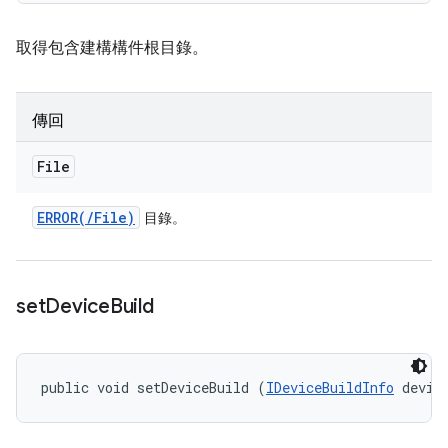
取得包含建構構件根目錄。
傳回
File
ERROR(
/
File)
目錄。
set
Device
Build
public void setDeviceBuild (
IDeviceBuildInfo
 devic