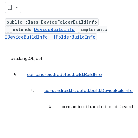
public class DeviceFolderBuildInfo
extends
DeviceBuildInfo
implements
IDeviceBuildInfo
,
IFolderBuildInfo
java.lang.Object
↳
com.android.tradefed.build.BuildInfo
↳
com.android.tradefed.build.DeviceBuildInfo
↳
com.android.tradefed.build.DeviceFol