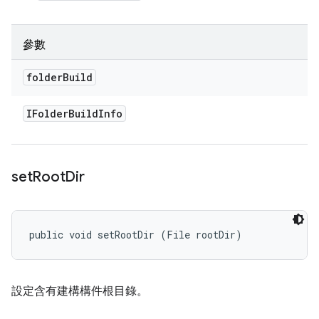
參數
folder
Build
IFolder
Build
Info
set
Root
Dir
public void setRootDir (File rootDir)
設定含有建構構件根目錄。