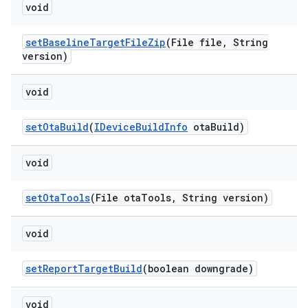
void
set
Baseline
Target
File
Zip
(File file
,
String
version)
void
set
Ota
Build
(
IDevice
Build
Info
ota
Build)
void
set
Ota
Tools
(File ota
Tools
,
String version)
void
set
Report
Target
Build
(boolean downgrade)
void