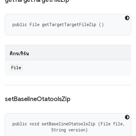
public File getTargetTargetFileZip ()
คิกรีเทิร์น
File
set
Baseline
Otatools
Zip
public void setBaselineOtatoolsZip (File file, 

                String version)