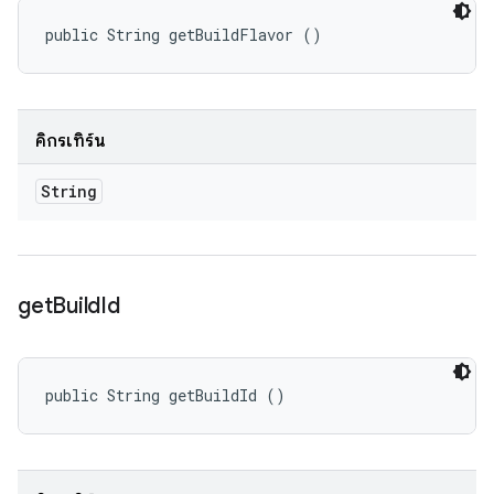
public String getBuildFlavor ()
คิกรีเทิร์น
String
get
Build
Id
public String getBuildId ()