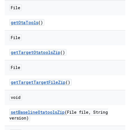
File
get
Ota
Tools
()
File
get
Target
Otatools
Zip
()
File
get
Target
Target
File
Zip
()
void
set
Baseline
Otatools
Zip
(File file
,
String
version)