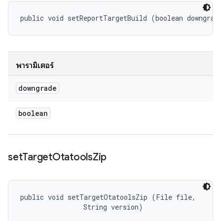
public void setReportTargetBuild (boolean downgrad
พารามิเตอร์
downgrade
boolean
set
Target
Otatools
Zip
public void setTargetOtatoolsZip (File file, 

                String version)