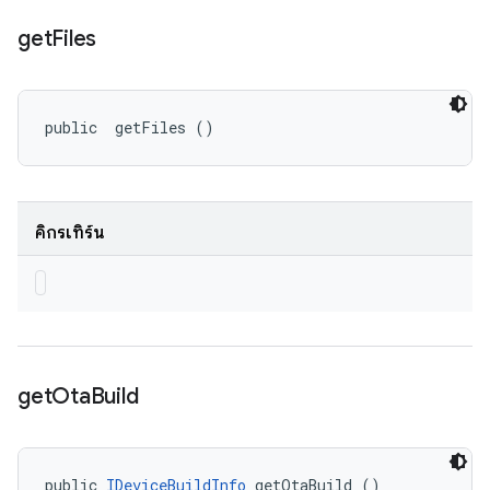
get
Files
public 
 getFiles ()
คิกรีเทิร์น
get
Ota
Build
public 
IDeviceBuildInfo
 getOtaBuild ()