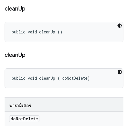
clean
Up
public void cleanUp ()
clean
Up
public void cleanUp (
 doNotDelete)
พารามิเตอร์
do
Not
Delete