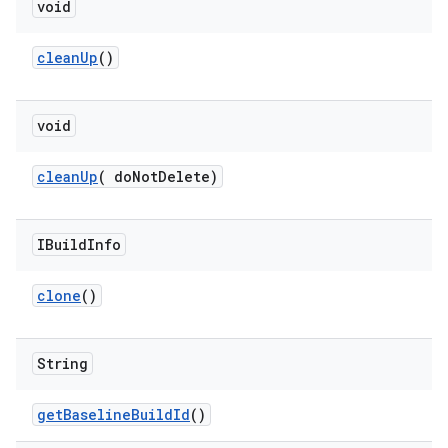
void
clean
Up
()
void
clean
Up
(
do
Not
Delete)
IBuild
Info
clone
()
String
get
Baseline
Build
Id
()