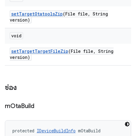
set
Target
Otatools
Zip
(File file
,
String
version)
void
set
Target
Target
File
Zip
(File file
,
String
version)
ช่อง
m
Ota
Build
protected 
IDeviceBuildInfo
 mOtaBuild