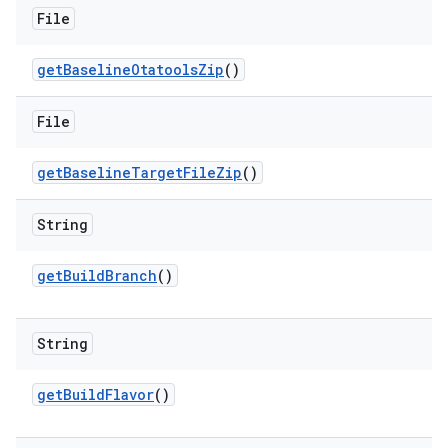
File
get
Baseline
Otatools
Zip
()
File
get
Baseline
Target
File
Zip
()
String
get
Build
Branch
()
String
get
Build
Flavor
()