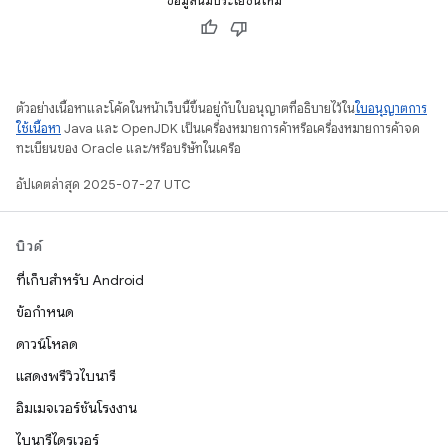
ข้อมูลนี้มีประโยชน์ไหม
ตัวอย่างเนื้อหาและโค้ดในหน้าเว็บนี้ขึ้นอยู่กับใบอนุญาตที่อธิบายไว้ใน
ใบอนุญาตการ
ใช้เนื้อหา
Java และ OpenJDK เป็นเครื่องหมายการค้าหรือเครื่องหมายการค้าจด
ทะเบียนของ Oracle และ/หรือบริษัทในเครือ
อัปเดตล่าสุด 2025-07-27 UTC
บิวด์
ที่เก็บสำหรับ Android
ข้อกำหนด
ดาวน์โหลด
แสดงพรีวิวไบนารี
อิมเมจเวอร์ชันโรงงาน
ไบนารีไดรเวอร์