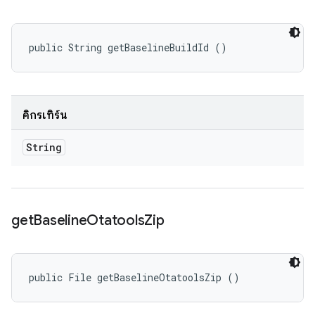
public String getBaselineBuildId ()
คิกรีเทิร์น
String
get
Baseline
Otatools
Zip
public File getBaselineOtatoolsZip ()