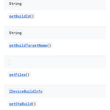
String
get
Build
Id
()
String
get
Build
Target
Name
()
get
Files
()
IDevice
Build
Info
get
Ota
Build
()