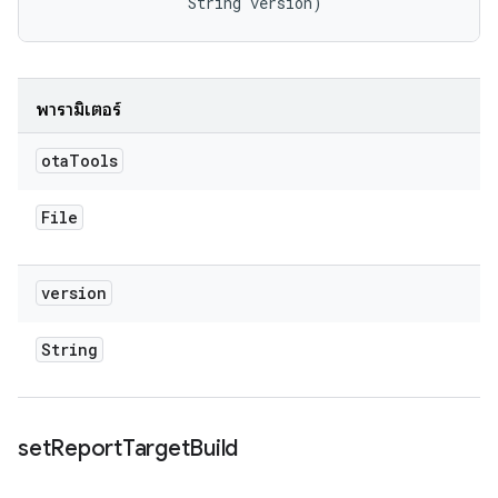
                String version)
พารามิเตอร์
ota
Tools
File
version
String
set
Report
Target
Build