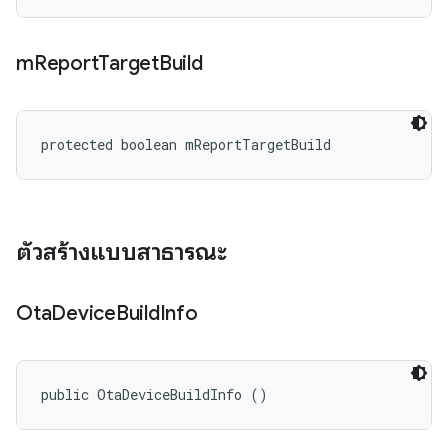
m
Report
Target
Build
protected boolean mReportTargetBuild
ตัวสร้างแบบสาธารณะ
Ota
Device
Build
Info
public OtaDeviceBuildInfo ()