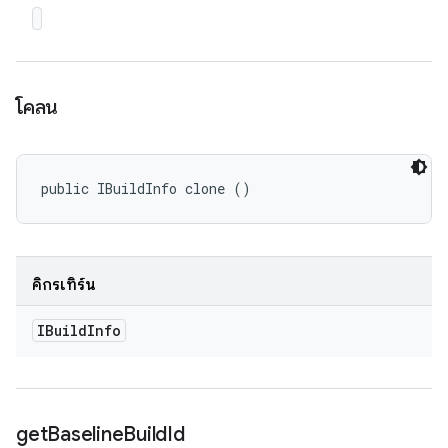
โคลน
public IBuildInfo clone ()
คิกรีเทิร์น
IBuild
Info
get
Baseline
Build
Id