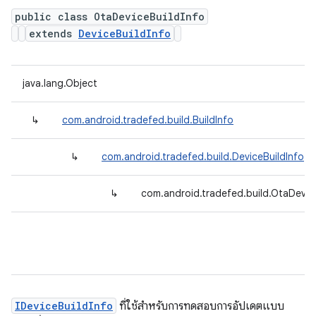
public class OtaDeviceBuildInfo
extends
DeviceBuildInfo
java.lang.Object
↳
com.android.tradefed.build.BuildInfo
↳
com.android.tradefed.build.DeviceBuildInfo
↳
com.android.tradefed.build.OtaDevic
IDeviceBuildInfo
ที่ใช้สำหรับการทดสอบการอัปเดตแบบ