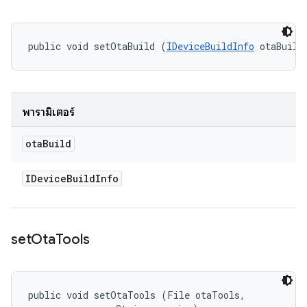
public void setOtaBuild (
IDeviceBuildInfo
 otaBuild
พารามิเตอร์
ota
Build
IDevice
Build
Info
set
Ota
Tools
public void setOtaTools (File otaTools, 
