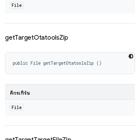
File
get
Target
Otatools
Zip
public File getTargetOtatoolsZip ()
คิกรีเทิร์น
File
get
Target
Target
File
Zip