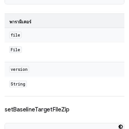
พารามิเตอร์
file
File
version
String
set
Baseline
Target
File
Zip