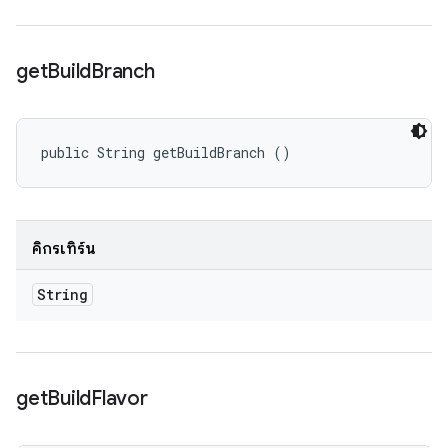
get
Build
Branch
public String getBuildBranch ()
คิกรีเทิร์น
String
get
Build
Flavor