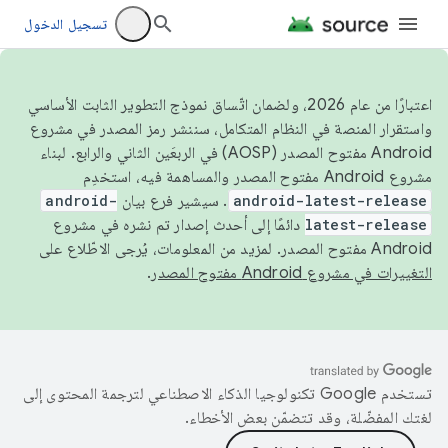
تسجيل الدخول
اعتبارًا من عام 2026، ولضمان اتّساق نموذج التطوير الثابت الأساسي
واستقرار المنصة في النظام المتكامل، سننشر رمز المصدر في مشروع
Android مفتوح المصدر (AOSP) في الربعَين الثاني والرابع. لبناء
مشروع Android مفتوح المصدر والمساهمة فيه، استخدِم
android-latest-release
. سيشير فرع بيان
android-
latest-release
دائمًا إلى أحدث إصدار تم نشره في مشروع
Android مفتوح المصدر. لمزيد من المعلومات، يُرجى الاطّلاع على
التغييرات في مشروع Android مفتوح المصدر
.
تستخدم Google تكنولوجيا الذكاء الاصطناعي لترجمة المحتوى إلى
لغتك المفضّلة، وقد تتضمّن بعض الأخطاء.