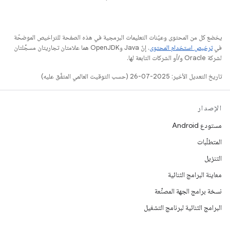
يخضع كل من المحتوى وعيّنات التعليمات البرمجية في هذه الصفحة للتراخيص الموضحّة
في
ترخيص استخدام المحتوى
. إنّ Java وOpenJDK هما علامتان تجاريتان مسجَّلتان
لشركة Oracle و/أو الشركات التابعة لها.
تاريخ التعديل الأخير: 2025-07-26 (حسب التوقيت العالمي المتفَّق عليه)
الإصدار
مستودع Android
المتطلّبات
التنزيل
معاينة البرامج الثنائية
نسخة برامج الجهة المصنِّعة
البرامج الثنائية لبرنامج التشغيل