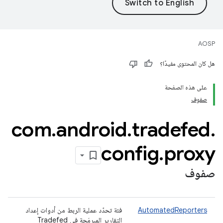
AOSP
هل كان المحتوى مفيدًا؟
على هذه الصفحة
صفوف
com
.
android
.
tradefed
.
config
.
proxy
صفوف
AutomatedReporters
فئة تحدّد عملية الربط من أدوات إعداد
التقارير المبرمَجة في Tradefed