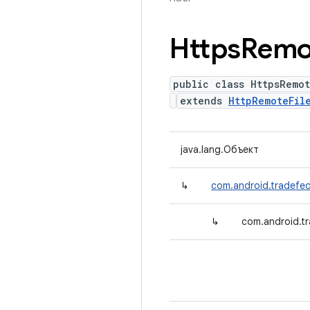
Https
Remo
public class HttpsRemot
extends
HttpRemoteFil
java.lang.Объект
↳
com.android.tradefed
↳
com.android.tr