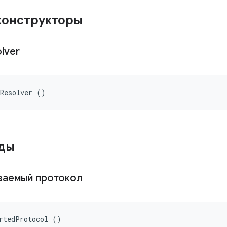
конструкторы
lver
eResolver ()
оды
ваемый протокол
rtedProtocol ()