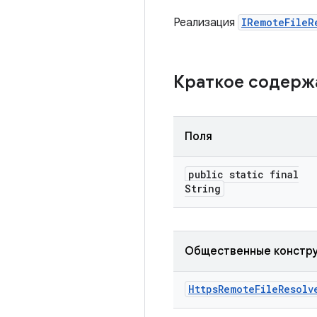
Реализация
IRemoteFileR
Краткое содер
Поля
public static final
String
Общественные констр
Https
Remote
File
Resolv