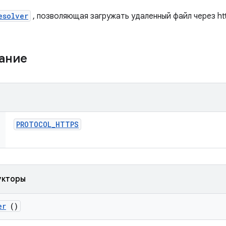
esolver
, позволяющая загружать удаленный файл через htt
жание
PROTOCOL
_
HTTPS
укторы
er
()