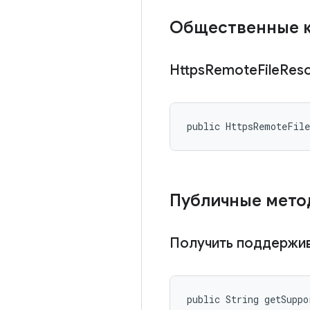
Общественные 
Https
Remote
File
Reso
public HttpsRemoteFil
Публичные мет
Получить поддержи
public String getSuppo