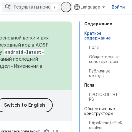
/
Войти
Содержание
Краткое
основной ветки и для
содержание
исходный код в AOSP
Поля
ку
android-latest-
Общественные
 самый последний
конструкторы
здел «Изменения в
Публичные
методы
Поля
ПРОТОКОЛ_HTT
PS
Общественные
конструкторы
HttpsRemoteFileR
esolver
 оказалась полезной?