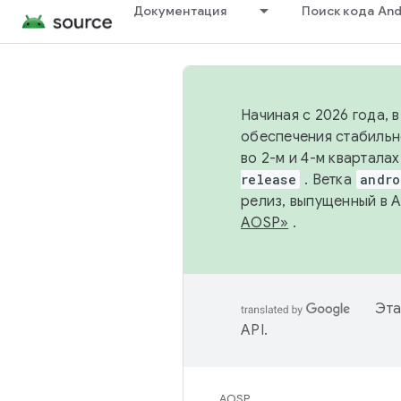
Документация
Поиск кода And
Начиная с 2026 года, 
обеспечения стабильн
во 2-м и 4-м квартала
release
. Ветка
andro
релиз, выпущенный в 
AOSP»
.
Эта
API
.
AOSP