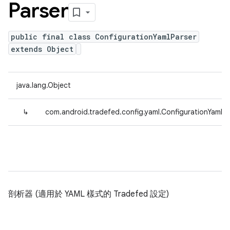
Parser
public final class ConfigurationYamlParser
extends Object
java.lang.Object
↳
com.android.tradefed.config.yaml.ConfigurationYamlPa
剖析器 (適用於 YAML 樣式的 Tradefed 設定)