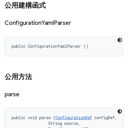
公用建構函式
Configuration
Yaml
Parser
public ConfigurationYamlParser ()
公用方法
parse
public void parse (
ConfigurationDef
 configDef, 

                String source, 
