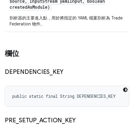
source
,
Input
Stream yaml
Input
,
boolean
created
As
Module)
剖析器的主要進入點，用於將指定的 YAML 檔案剖析為 Trade
Federation 物件。
欄位
DEPENDENCIES
_
KEY
public static final String DEPENDENCIES_KEY
PRE
_
SETUP
_
ACTION
_
KEY