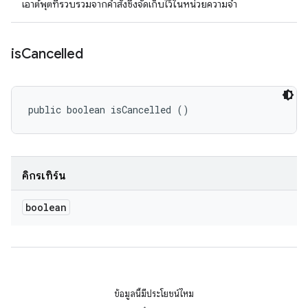
เอาต์พุตที่รวบรวมจากคําสั่งซึ่งจัดเก็บไว้ในหน่วยความจํา
is
Cancelled
public boolean isCancelled ()
คิกรีเทิร์น
boolean
ข้อมูลนี้มีประโยชน์ไหม