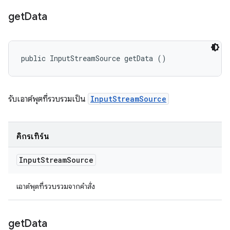
get
Data
public InputStreamSource getData ()
รับเอาต์พุตที่รวบรวมเป็น
InputStreamSource
คิกรีเทิร์น
Input
Stream
Source
เอาต์พุตที่รวบรวมจากคําสั่ง
get
Data