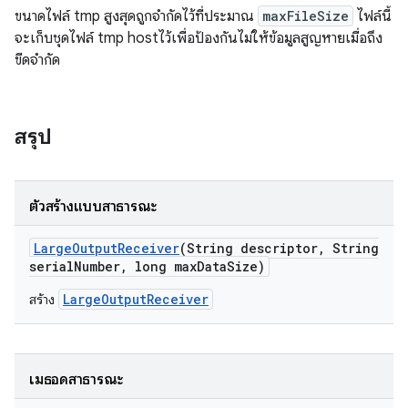
ขนาดไฟล์ tmp สูงสุดถูกจำกัดไว้ที่ประมาณ
maxFileSize
ไฟล์นี้
จะเก็บชุดไฟล์ tmp hostไว้เพื่อป้องกันไม่ให้ข้อมูลสูญหายเมื่อถึง
ขีดจำกัด
สรุป
ตัวสร้างแบบสาธารณะ
Large
Output
Receiver
(String descriptor
,
String
serial
Number
,
long max
Data
Size)
LargeOutputReceiver
สร้าง
เมธอดสาธารณะ