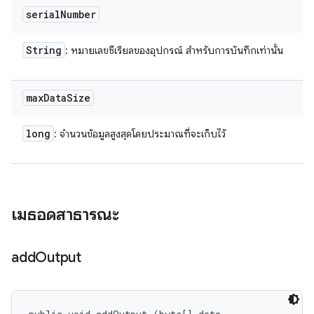
serial
Number
String
: หมายเลขซีเรียลของอุปกรณ์ สําหรับการบันทึกเท่านั้น
max
Data
Size
long
: จํานวนข้อมูลสูงสุดโดยประมาณที่จะเก็บไว้
เมธอดสาธารณะ
add
Output