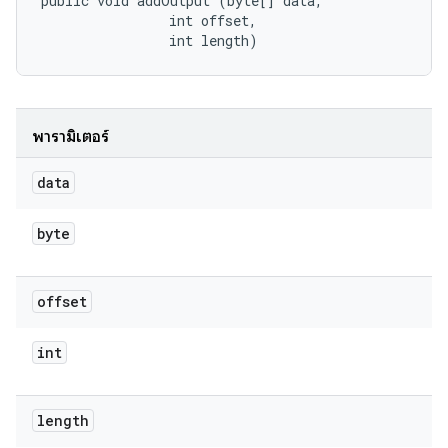
public void addOutput (byte[] data, 

                int offset, 

                int length)
พารามิเตอร์
data
byte
offset
int
length