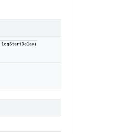
 log
Start
Delay)