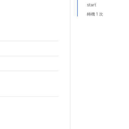
start
轉機 1 次