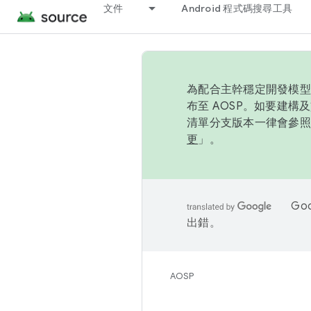
文件
Android 程式碼搜尋工具
為配合主幹穩定開發模型，
布至 AOSP。如要建構及
清單分支版本一律會參照推
更
」。
Go
出錯。
AOSP