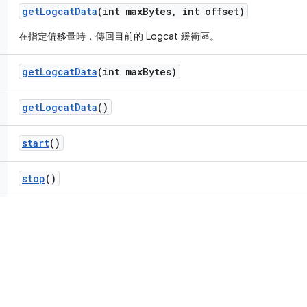
get
Logcat
Data
(int max
Bytes
,
int offset)
在指定偏移量時，傳回目前的 Logcat 緩衝區。
get
Logcat
Data
(int max
Bytes)
get
Logcat
Data
()
start
()
stop
()