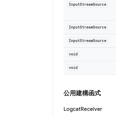
Input
Stream
Source
Input
Stream
Source
Input
Stream
Source
void
void
公用建構函式
Logcat
Receiver