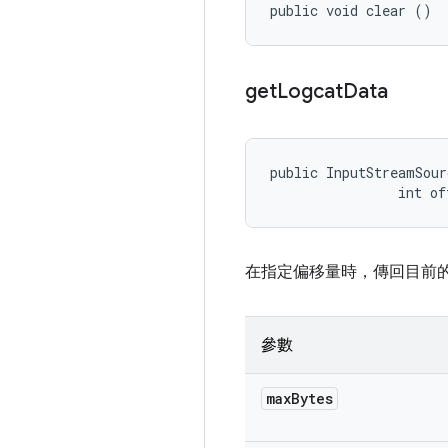
public void clear ()
get
Logcat
Data
public InputStreamSour
                int of
在指定偏移量時，傳回目前的 L
參數
max
Bytes