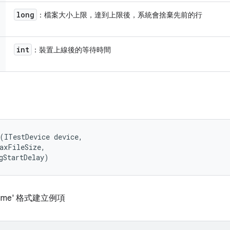
long
：檔案大小上限，達到上限後，系統會捨棄先前的行
int
：裝置上線後的等待時間
(ITestDevice device, 

axFileSize, 

gStartDelay)
dtime' 格式建立例項