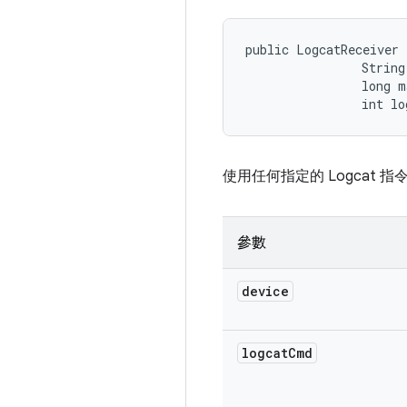
public LogcatReceiver 
                String
                long m
                int lo
使用任何指定的 Logcat 
參數
device
logcat
Cmd