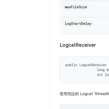
max
File
Size
log
Start
Delay
Logcat
Receiver
public LogcatReceiver 
                long m
                int lo
使用預設的 Logcat 'threa