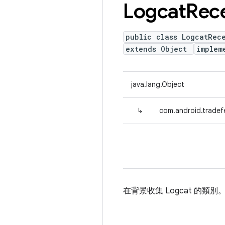
Logcat
Rec
public class LogcatRec
extends Object
implem
java.lang.Object
↳
com.android.tradef
在背景收集 Logcat 的類