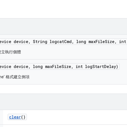
evice device
,
String logcat
Cmd
,
long max
File
Size
,
int
令建立執行個體
evice device
,
long max
File
Size
,
int log
Start
Delay)
time' 格式建立例項
clear
()