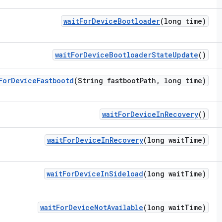
wait
For
Device
Bootloader
(long time)
wait
For
Device
Bootloader
State
Update
()
For
Device
Fastbootd
(String fastboot
Path
,
long time)
wait
For
Device
In
Recovery
()
wait
For
Device
In
Recovery
(long wait
Time)
wait
For
Device
In
Sideload
(long wait
Time)
wait
For
Device
Not
Available
(long wait
Time)