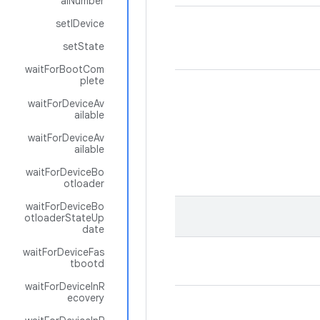
alNumber
setIDevice
setState
waitForBootCom
plete
waitForDeviceAv
ailable
waitForDeviceAv
ailable
waitForDeviceBo
otloader
waitForDeviceBo
otloaderStateUp
date
waitForDeviceFas
tbootd
waitForDeviceInR
ecovery