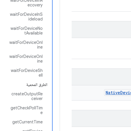
waitForDeviceInR
ecovery
waitForDeviceInS
ideload
waitForDeviceNo
tAvailable
waitForDeviceOnl
ine
waitForDeviceOnl
ine
waitForDeviceSh
ell
الطرق المحمية
Native
Devi
createOutputRe
ceiver
getCheckPollTim
e
getCurrentTime