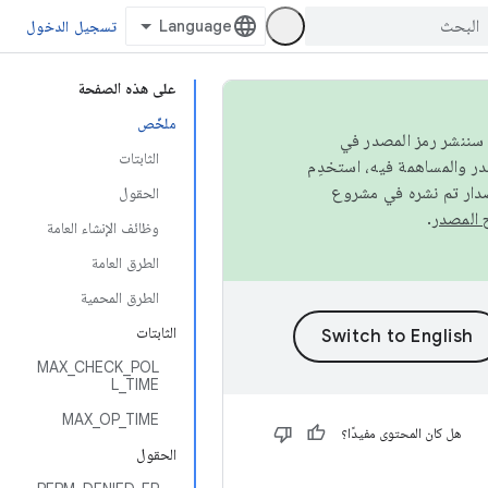
تسجيل الدخول
على هذه الصفحة
ملخّص
كامل، سننشر رمز المصدر في
الثابتات
صدار تم نشره في مشروع
الحقول
.
وظائف الإنشاء العامة
الطرق العامة
الطرق المحمية
الثابتات
MAX_CHECK_POL
L_TIME
MAX_OP_TIME
هل كان المحتوى مفيدًا؟
الحقول