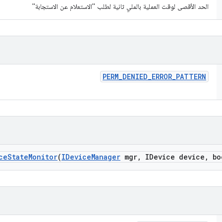
الحد الأقصى لوقت العملية بالملي ثانية لطلب "الاستعلام عن الاستجابة"
PERM
_
DENIED
_
ERROR
_
PATTERN
ce
State
Monitor
(
IDevice
Manager
mgr
,
IDevice device
,
boo