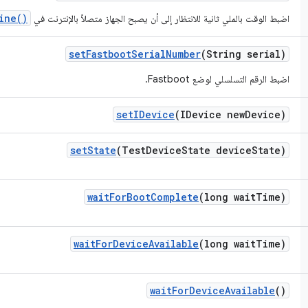
ine()
اضبط الوقت بالملي ثانية للانتظار إلى أن يصبح الجهاز متصلاً بالإنترنت في
set
Fastboot
Serial
Number
(String serial)
اضبط الرقم التسلسلي لوضع Fastboot.
set
IDevice
(IDevice new
Device)
set
State
(Test
Device
State device
State)
wait
For
Boot
Complete
(long wait
Time)
wait
For
Device
Available
(long wait
Time)
wait
For
Device
Available
()