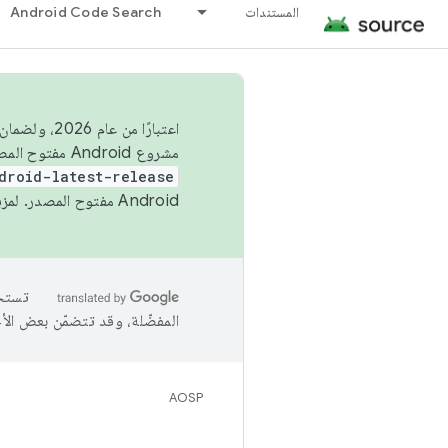
المستندات
Android Code Search
اعتبارًا من
مشروع Android مفتوح المصدر (AOSP) في الربعَين الثاني والرابع. لبناء مشروع Android مفتوح المصدر والمساهمة فيه، استخدِم
droid-latest-release
Android مفتوح المصدر. لمزيد من المعلومات، يُرجى الاطّلاع على
المفضّلة، وقد تتضمّن بعض الأ
AOSP