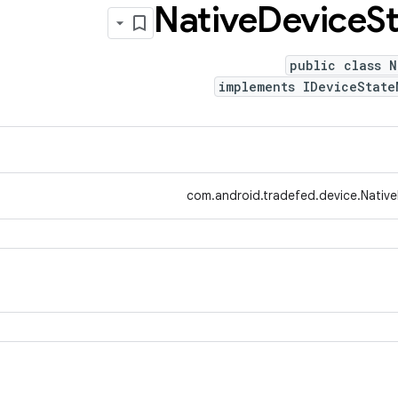
Native
Device
S
public class N
implements IDeviceState
com.android.tradefed.device.Nativ