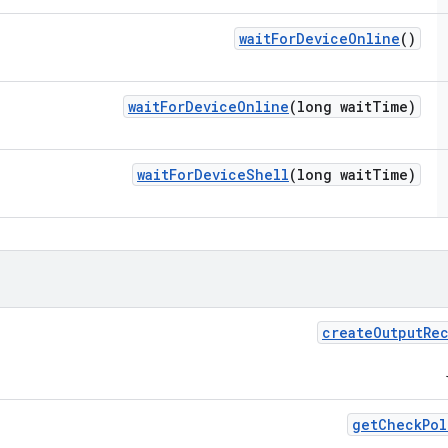
wait
For
Device
Online
()
wait
For
Device
Online
(long wait
Time)
wait
For
Device
Shell
(long wait
Time)
create
Output
Re
get
Check
Pol