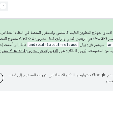
/
 عام 2026، ولضمان اتّساق نموذج التطوير الثابت الأساسي واستقرار المنصة في النظام المت
an
. سيشير فرع بيان
android-latest-release
دائمًا إلى أحدث إ
التغييرات في مشروع Android مفتوح المصدر
تستخدم Google تكنولوجيا الذكاء الاصطناعي لترجمة المحتوى إلى لغتك
خطاء.