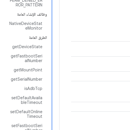
PERM_DENIED_ER
ROR_PATTERN
وظائف الإنشاء العامة
NativeDeviceStat
eMonitor
الطرق العامة
getDeviceState
getFastbootSeri
alNumber
getMountPoint
getSerialNumber
isAdbTcp
setDefaultAvaila
bleTimeout
setDefaultOnline
Timeout
setFastbootSeri