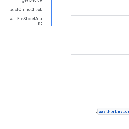
getIDevice
postOnlineCheck
waitForStoreMou
nt
waitForDevic
.