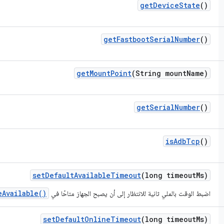
get
Device
State
()
get
Fastboot
Serial
Number
()
get
Mount
Point
(String mount
Name)
get
Serial
Number
()
is
Adb
Tcp
()
set
Default
Available
Timeout
(long timeout
Ms)
eAvailable()
اضبط الوقت بالملي ثانية للانتظار إلى أن يصبح الجهاز متاحًا في
set
Default
Online
Timeout
(long timeout
Ms)