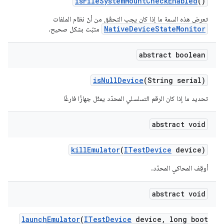
is
File
System
Mount
Check
Enabled
()
تعرض هذه السمة ما إذا كان يجب التحقّق من أنّ نظام الملفات
NativeDeviceStateMonitor
مثبّت بشكل صحيح.
abstract boolean
is
Null
Device
(String serial)
تحديد ما إذا كان الرقم التسلسلي المحدّد يمثّل جهازًا فارغًا
abstract void
kill
Emulator
(
ITest
Device
device)
أوقِف المحاكي المحدّد.
abstract void
launch
Emulator
(
ITest
Device
device
,
long boot