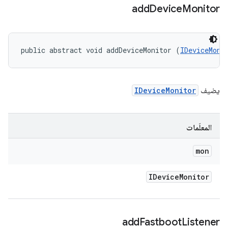
add
Device
Monitor
public abstract void addDeviceMonitor (
IDeviceMoni
يضيف
IDeviceMonitor
المعلَمات
mon
IDevice
Monitor
add
Fastboot
Listener