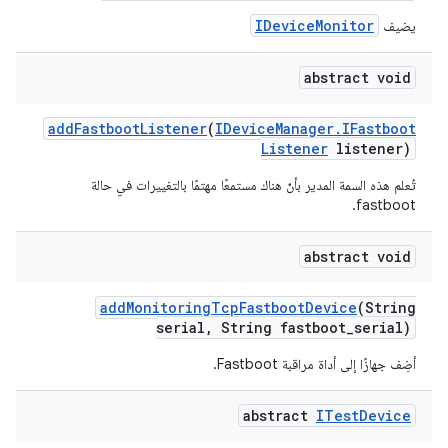
IDeviceMonitor
يضيف
abstract void
add
Fastboot
Listener
(
IDevice
Manager
.
IFastboot
Listener
listener)
تُعلم هذه السمة المدير بأنّ هناك مستمعًا مهتمًا بالتغييرات في حالة
fastboot.
abstract void
add
Monitoring
Tcp
Fastboot
Device
(String
serial
,
String fastboot
_
serial)
أضِف جهازًا إلى أداة مراقبة Fastboot.
abstract
ITest
Device