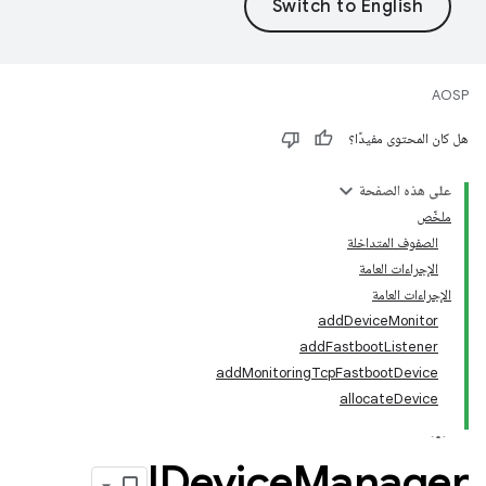
AOSP
هل كان المحتوى مفيدًا؟
على هذه الصفحة
ملخّص
الصفوف المتداخلة
الإجراءات العامة
الإجراءات العامة
addDeviceMonitor
addFastbootListener
addMonitoringTcpFastbootDevice
allocateDevice
IDevice
Manager