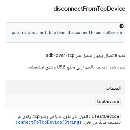
disconnect
From
Tcp
Device
public abstract boolean disconnectFromTcpDevice (
I
قطع الاتصال بجهاز متصل عبر adb-over-tcp
تعود هذه الطريقة بالجهاز إلى وضع USB وتتيح استخدامه.
المعلَمات
tcp
Device
ITest
Device
: الجهاز الذي يكون حاليًا في وضع tcp، والذي تم
connectToTcpDevice(
String)
تخصيصه سابقًا من خلال