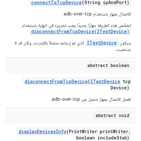
connect
To
Tcp
Device
(String ip
And
Port)
الاتصال بجهاز باستخدام adb-over-tcp
تخصّص هذه الطريقة جهازًا جديدًا يجب تحريره في النهاية باستخدام
disconnectFromTcpDevice(ITestDevice)
ITestDevice
سيكون
الذي تم إرجاعه متصلاً بالإنترنت، ولكن قد لا
يستجيب.
abstract boolean
disconnect
From
Tcp
Device
(
ITest
Device
tcp
Device)
افصل الاتصال بجهاز متصل عبر adb-over-tcp.
abstract void
display
Devices
Info
(Print
Writer print
Writer
,
boolean include
Stub)