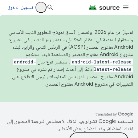
تسجيل الدخول
اعتبارًا من عام 2026، ولضمان اتّساق نموذج التطوير الثابت الأساسي
واستقرار المنصة في النظام المتكامل، سننشر رمز المصدر في مشروع
Android مفتوح المصدر (AOSP) في الربعَين الثاني والرابع. لبناء
مشروع Android مفتوح المصدر والمساهمة فيه، استخدِم
android-latest-release
. سيشير فرع بيان
android-
latest-release
دائمًا إلى أحدث إصدار تم نشره في مشروع
Android مفتوح المصدر. لمزيد من المعلومات، يُرجى الاطّلاع على
التغييرات في مشروع Android مفتوح المصدر
.
تستخدم Google تكنولوجيا الذكاء الاصطناعي لترجمة المحتوى إلى
لغتك المفضّلة، وقد تتضمّن بعض الأخطاء.