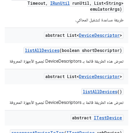
Timeout
,
IRun
Util
run
Util
,
List<String>
emulator
Args)
طريقة مساعدة لتشغيل المحاكي.
abstract List<
Device
Descriptor
>
list
All
Devices
(boolean short
Descriptor)
تعرض هذه الطريقة قائمة بـ DeviceDescriptors لجميع الأجهزة المعروفة
abstract List<
Device
Descriptor
>
list
All
Devices
()
تعرض هذه الطريقة قائمة بـ DeviceDescriptors لجميع الأجهزة المعروفة
abstract
ITest
Device
reconnect
Device
To
Tcp
(
ITest
Device
usb
Device)