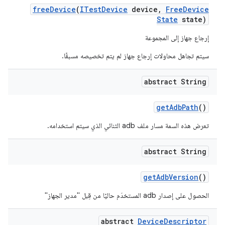
free
Device
(
ITest
Device
device
,
Free
Device
State
state)
إرجاع جهاز إلى المجموعة
سيتم تجاهل محاولات إرجاع جهاز لم يتم تخصيصه مسبقًا.
abstract String
get
Adb
Path
()
تعرض هذه السمة مسار ملف adb الثنائي الذي سيتم استخدامه.
abstract String
get
Adb
Version
()
الحصول على إصدار adb المستخدَم حاليًا من قِبل "مدير الجهاز"
abstract
Device
Descriptor