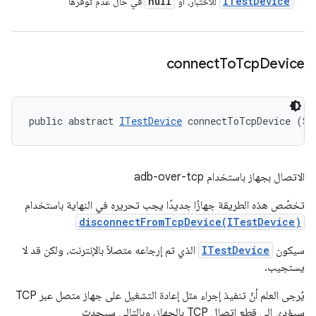
null
ITest
Device
للاختبار، أو
في حال عدم توفّرها
connect
To
Tcp
Device
public abstract 
ITestDevice
 connectToTcpDevice (St
الاتصال بجهاز باستخدام adb-over-tcp
تخصّص هذه الطريقة جهازًا جديدًا يجب تحريره في النهاية باستخدام
disconnectFromTcpDevice(ITestDevice)
سيكون
ITestDevice
الذي تم إرجاعه متصلاً بالإنترنت، ولكن قد لا
يستجيب.
يُرجى العلم أنّ تنفيذ إجراء مثل إعادة التشغيل على جهاز متصل عبر TCP
سيؤدي إلى قطع اتصال TCP بالجهاز، وبالتالي سيحدث