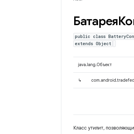
БатареяКо
public class BatteryCon
extends Object
java.lang.Объект
↳
com.android.tradefed.
Класс утилит, позволяющи