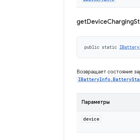
get
Device
Charging
S
public static 
IBattery
Возвращает состояние зар
IBatteryInfo.BatterySta
Параметры
device