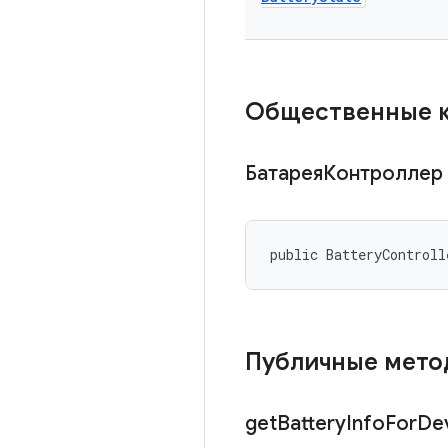
Общественные 
БатареяКонтроллер
public BatteryControll
Публичные мет
get
Battery
Info
For
De