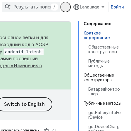
/
Войти
Содержание
Краткое
основной ветки и для
содержание
исходный код в AOSP
Общественные
ку
android-latest-
конструкторы
 самый последний
Публичные
здел «Изменения в
методы
Общественные
конструкторы
БатареяКонтро
ллер
Публичные методы
getBatteryInfoFo
rDevice
getDeviceChargi
 оказалась полезной?