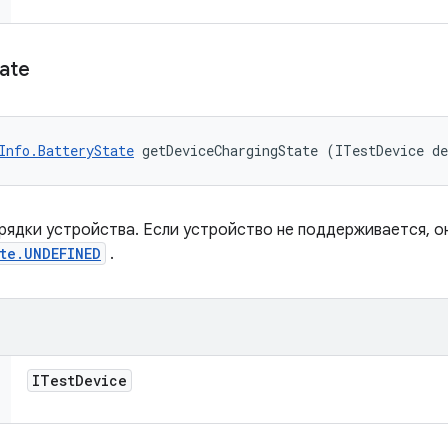
tate
Info.BatteryState
 getDeviceChargingState (ITestDevice d
ядки устройства. Если устройство не поддерживается, о
te.UNDEFINED
.
ITest
Device