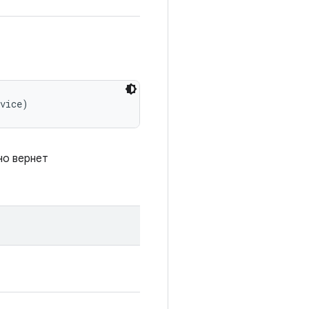
evice)
но вернет