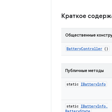
Краткое содер
Общественные констр
Battery
Controller
()
Публичные методы
static
IBattery
Info
static
IBattery
Info
.
Battery
State