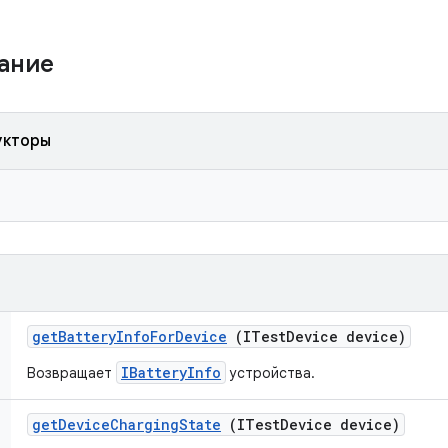
жание
укторы
get
Battery
Info
For
Device
(ITest
Device device)
IBatteryInfo
Возвращает
устройства.
get
Device
Charging
State
(ITest
Device device)