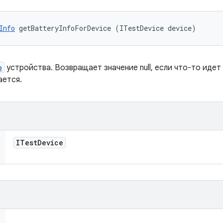
Info
 getBatteryInfoForDevice (ITestDevice device)
o
устройства. Возвращает значение null, если что-то идет 
ается.
ITest
Device