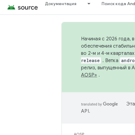
Документация
Поиск кода And
Начиная с 2026 года, 
обеспечения стабильн
во 2-м и 4-м квартала
release
. Ветка
andro
релиз, выпущенный в 
AOSP»
.
Эта
API
.
AOSP