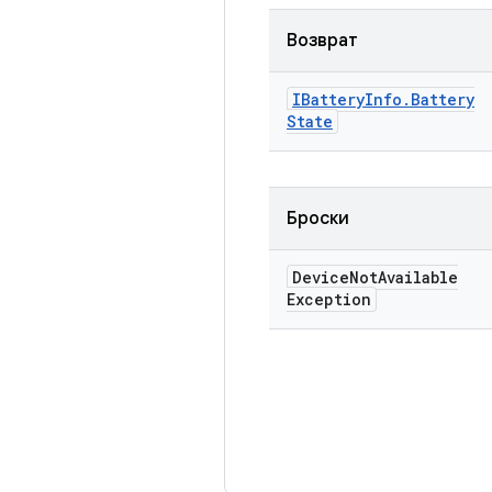
Возврат
IBattery
Info
.
Battery
State
Броски
Device
Not
Available
Exception