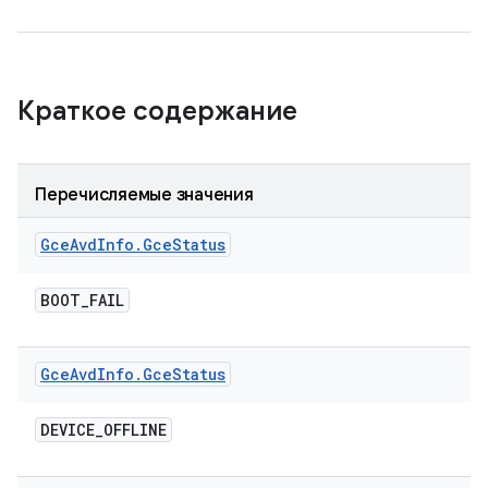
Краткое содержание
Перечисляемые значения
Gce
Avd
Info
.
Gce
Status
BOOT
_
FAIL
Gce
Avd
Info
.
Gce
Status
DEVICE
_
OFFLINE