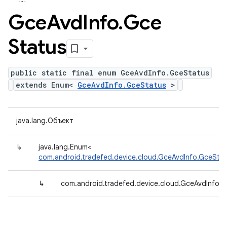
Gce
Avd
Info
.
Gce
Status
public static final enum GceAvdInfo.GceStatus
extends Enum<
GceAvdInfo.GceStatus
>
java.lang.Объект
↳
java.lang.Enum<
com.android.tradefed.device.cloud.GceAvdInfo.GceSta
↳
com.android.tradefed.device.cloud.GceAvdInfo.