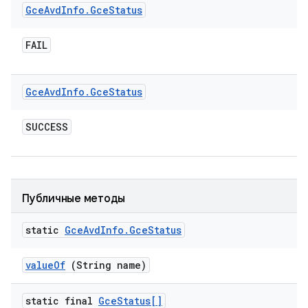
Gce
Avd
Info
.
Gce
Status
FAIL
Gce
Avd
Info
.
Gce
Status
SUCCESS
Публичные методы
static
Gce
Avd
Info
.
Gce
Status
value
Of
(String name)
static final
Gce
Status[]