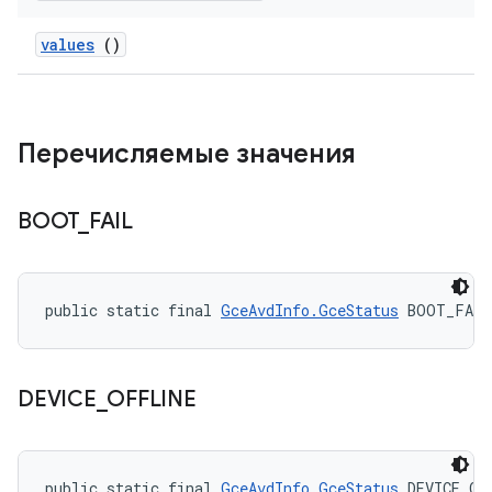
values
()
Перечисляемые значения
BOOT
_
FAIL
public static final 
GceAvdInfo.GceStatus
 BOOT_FAIL
DEVICE
_
OFFLINE
public static final 
GceAvdInfo.GceStatus
 DEVICE_OF