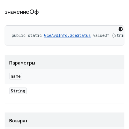
значениеОф
public static 
GceAvdInfo.GceStatus
 valueOf (String
Параметры
name
String
Возврат