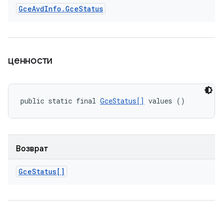
Gce
Avd
Info
.
Gce
Status
ценности
public static final 
GceStatus[]
 values ()
Возврат
Gce
Status[]