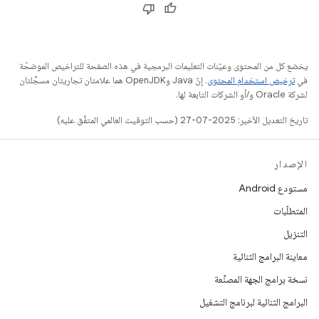
يخضع كل من المحتوى وعيّنات التعليمات البرمجية في هذه الصفحة للتراخيص الموضحّة
في
ترخيص استخدام المحتوى
. إنّ Java وOpenJDK هما علامتان تجاريتان مسجَّلتان
لشركة Oracle و/أو الشركات التابعة لها.
تاريخ التعديل الأخير: 2025-07-27 (حسب التوقيت العالمي المتفَّق عليه)
الإصدار
مستودع Android
المتطلّبات
التنزيل
معاينة البرامج الثنائية
نسخة برامج الجهة المصنِّعة
البرامج الثنائية لبرنامج التشغيل