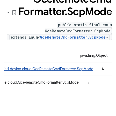
Formatter
.
Scp
Mode
public static final enum
GceRemoteCmdFormatter.ScpMode
extends Enum<
GceRemoteCmdFormatter.ScpMode
>
java.lang.Object
adefed.device.cloud.GceRemoteCmdFormatter.ScpMode
↳
evice.cloud.GceRemoteCmdFormatter.ScpMode
↳