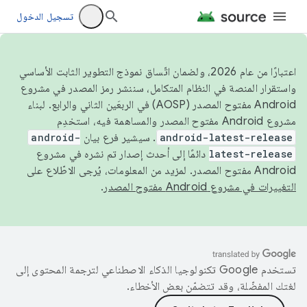
تسجيل الدخول
اعتبارًا من عام 2026، ولضمان اتّساق نموذج التطوير الثابت الأساسي
واستقرار المنصة في النظام المتكامل، سننشر رمز المصدر في مشروع
Android مفتوح المصدر (AOSP) في الربعَين الثاني والرابع. لبناء
مشروع Android مفتوح المصدر والمساهمة فيه، استخدِم
android-latest-release
. سيشير فرع بيان
android-
latest-release
دائمًا إلى أحدث إصدار تم نشره في مشروع
Android مفتوح المصدر. لمزيد من المعلومات، يُرجى الاطّلاع على
التغييرات في مشروع Android مفتوح المصدر
.
تستخدم Google تكنولوجيا الذكاء الاصطناعي لترجمة المحتوى إلى
لغتك المفضّلة، وقد تتضمّن بعض الأخطاء.