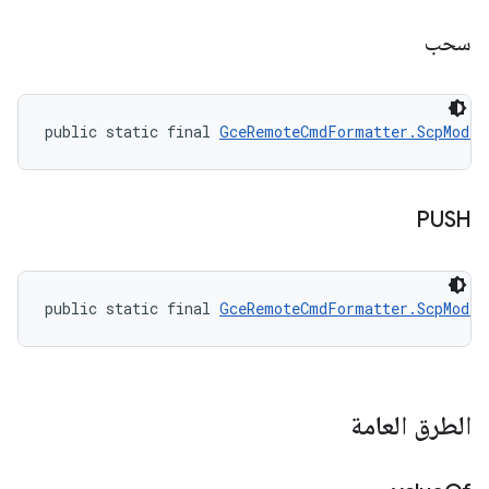
سحب
public static final 
GceRemoteCmdFormatter.ScpMode
 
PUSH
public static final 
GceRemoteCmdFormatter.ScpMode
 
الطرق العامة