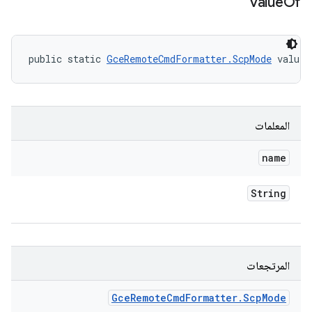
value
Of
public static 
GceRemoteCmdFormatter.ScpMode
 valueO
المعلمات
name
String
المرتجعات
Gce
Remote
Cmd
Formatter
.
Scp
Mode