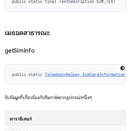
public static final TestDescription SIM_TEST
เมธอดสาธารณะ
get
Sim
Info
public static 
TelephonyHelper.SimCardInformation
 g
รับข้อมูลที่เกี่ยวข้องกับซิมการ์ดจากอุปกรณ์หนึ่งๆ
พารามิเตอร์