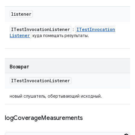
listener
ITest
Invocation
Listener
ITest
Invocation
:
Listener
куда помещать результаты.
Возврат
ITest
Invocation
Listener
новый слушатель, обертывающий исходный.
log
Coverage
Measurements