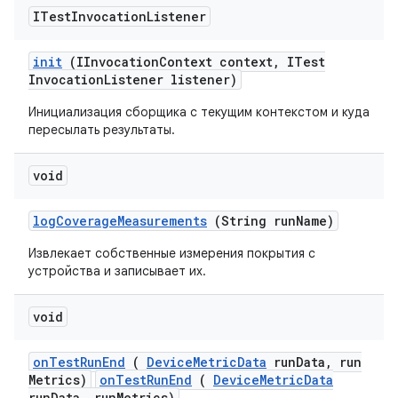
ITest
Invocation
Listener
init
(IInvocation
Context context
,
ITest
Invocation
Listener listener)
Инициализация сборщика с текущим контекстом и куда
пересылать результаты.
void
log
Coverage
Measurements
(String run
Name)
Извлекает собственные измерения покрытия с
устройства и записывает их.
void
on
Test
Run
End
(
Device
Metric
Data
run
Data
,
run
Metrics)
onTestRunEnd
(
DeviceMetricData
runData, runMetrics)