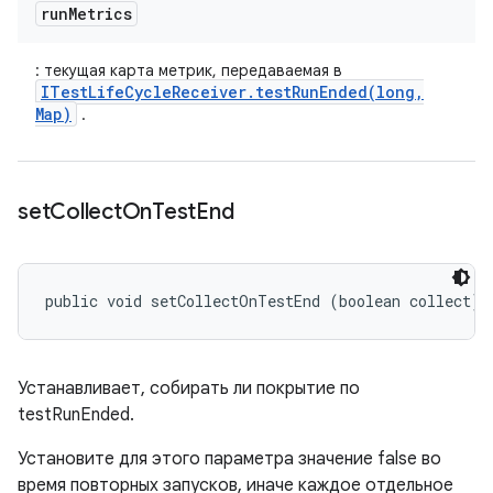
run
Metrics
: текущая карта метрик, передаваемая в
ITestLifeCycleReceiver.testRunEnded(long,
Map)
.
set
Collect
On
Test
End
public void setCollectOnTestEnd (boolean collect)
Устанавливает, собирать ли покрытие по
testRunEnded.
Установите для этого параметра значение false во
время повторных запусков, иначе каждое отдельное