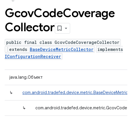
Gcov
Code
Coverage
Collector
public final class GcovCodeCoverageCollector
extends
BaseDeviceMetricCollector
implements
IConfigurationReceiver
java.lang.Объект
↳
com.android.tradefed.device.metric.BaseDeviceMetricCo
↳
com.android.tradefed.device.metric.GcovCodeCo