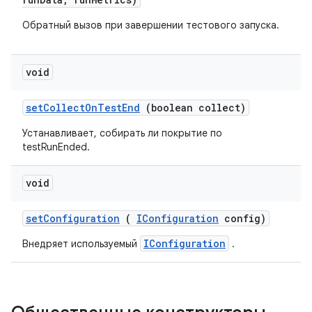
Обратный вызов при завершении тестового запуска.
void
set
Collect
On
Test
End
(boolean collect)
Устанавливает, собирать ли покрытие по
testRunEnded.
void
set
Configuration
(
IConfiguration
config)
IConfiguration
Внедряет используемый
.