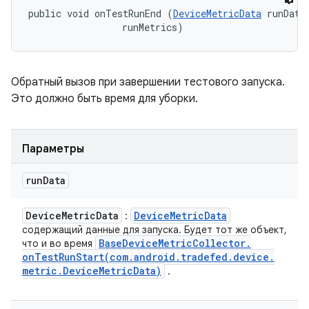
public void onTestRunEnd (
DeviceMetricData
 runData,
 runMetrics)
Обратный вызов при завершении тестового запуска.
Это должно быть время для уборки.
Параметры
run
Data
Device
Metric
Data
Device
Metric
Data
:
содержащий данные для запуска. Будет тот же объект,
Base
Device
Metric
Collector
.
что и во время
onTestRunStart(
com
.
android
.
tradefed
.
device
.
metric
.
Device
Metric
Data)
.