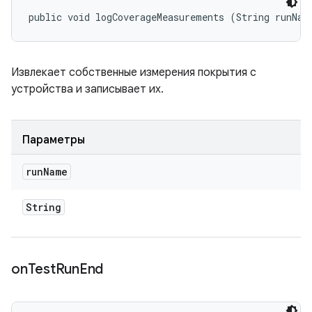
public void logCoverageMeasurements (String runNam
Извлекает собственные измерения покрытия с
устройства и записывает их.
Параметры
run
Name
String
on
Test
Run
End