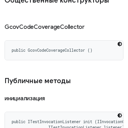
Общественные конструкторы
Gcov
Code
Coverage
Collector
public GcovCodeCoverageCollector ()
Публичные методы
инициализация
public ITestInvocationListener init (IInvocationCon
                ITestInvocationListener listener)