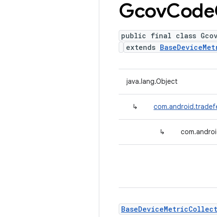
Gcov
Code
public final class Gco
extends
BaseDeviceMet
java.lang.Object
↳
com.android.tradef
↳
com.androi
BaseDeviceMetricCollec