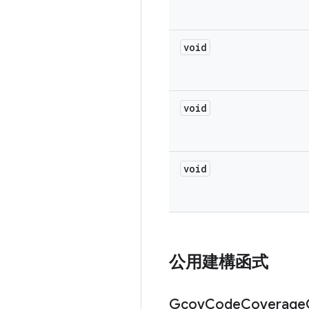
void
void
void
公用建構函式
Gcov
Code
Coverage