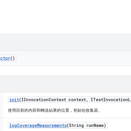
ector
()
init
(IInvocation
Context context
,
ITest
Invocation
L
使用目前的內容和轉送結果的位置，初始化收集器。
log
Coverage
Measurements
(String run
Name)