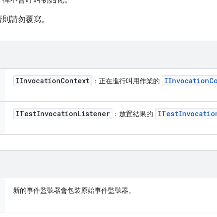
一律不會呼叫初始化。
否則請勿覆寫。
IInvocation
Context
IInvocation
C
：正在進行叫用作業的
ITest
Invocation
Listener
ITest
Invocatio
：放置結果的
新的事件監聽器會包裝原始事件監聽器。