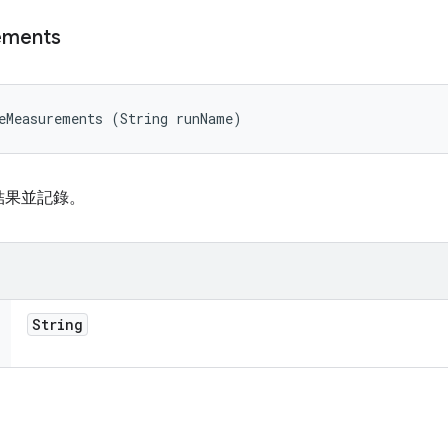
ements
eMeasurements (String runName)
結果並記錄。
String