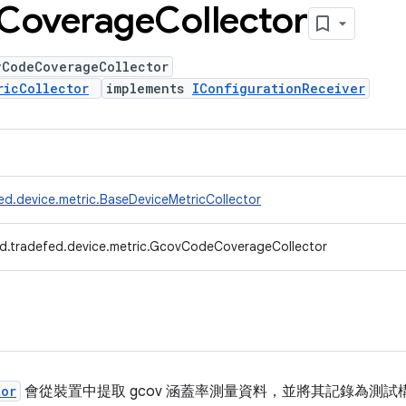
Coverage
Collector
vCodeCoverageCollector
ricCollector
implements
IConfigurationReceiver
ed.device.metric.BaseDeviceMetricCollector
d.tradefed.device.metric.GcovCodeCoverageCollector
tor
會從裝置中提取 gcov 涵蓋率測量資料，並將其記錄為測試