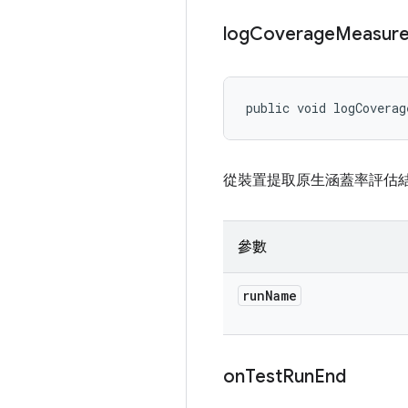
log
Coverage
Measur
public void logCoverag
從裝置提取原生涵蓋率評估
參數
run
Name
on
Test
Run
End