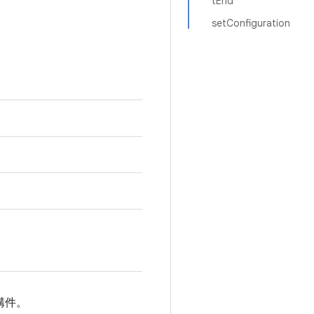
tEnd
setConfiguration
構件。