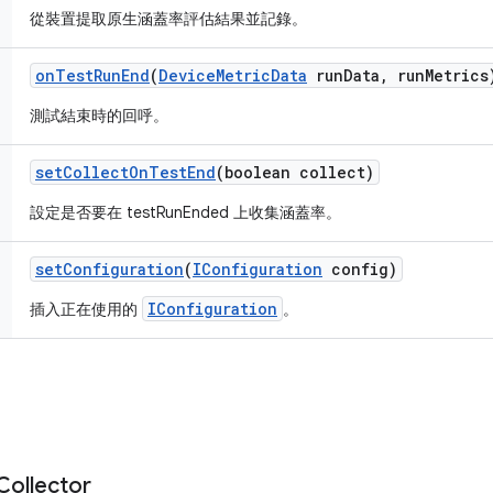
從裝置提取原生涵蓋率評估結果並記錄。
on
Test
Run
End
(
Device
Metric
Data
run
Data
,
run
Metrics
測試結束時的回呼。
set
Collect
On
Test
End
(boolean collect)
設定是否要在 testRunEnded 上收集涵蓋率。
set
Configuration
(
IConfiguration
config)
IConfiguration
插入正在使用的
。
Collector