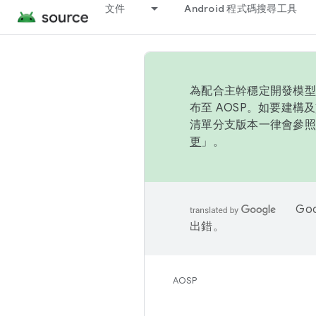
文件
Android 程式碼搜尋工具
為配合主幹穩定開發模型，
布至 AOSP。如要建構及
清單分支版本一律會參照推
更
」。
Go
出錯。
AOSP