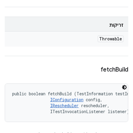
זריקות
Throwable
fetch
Build
public boolean fetchBuild (TestInformation testInfo
IConfiguration
 config, 

IRescheduler
 rescheduler, 

                ITestInvocationListener listener)