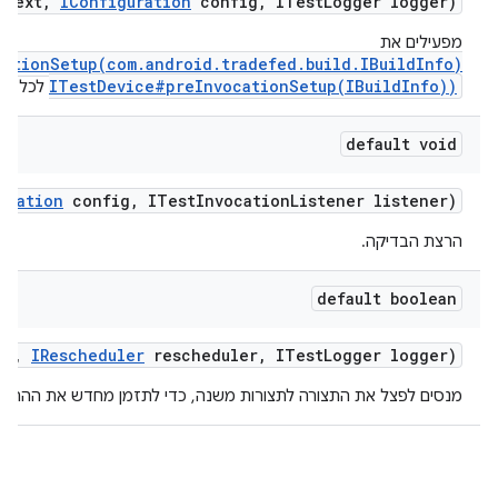
ntext
,
IConfiguration
config
,
ITest
Logger logger)
מפעילים את
ationSetup(com.android.tradefed.build.IBuildInfo)
ITestDevice#preInvocationSetup(IBuildInfo))
לכל חל
default void
uration
config
,
ITest
Invocation
Listener listener)
הרצת הבדיקה.
default boolean
fo
,
IRescheduler
rescheduler
,
ITest
Logger logger)
מנסים לפצל את התצורה לתצורות משנה, כדי לתזמן מחדש את ההרצ