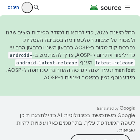
היכנס
החל משנת 2026, כדי להתאים למודל הפיתוח היציב שלנו
ולשמור על יציבות הפלטפורמה בסביבה העסקית,
נפרסם קוד מקור ב-AOSP ברבעון השני וברבעון הרביעי.
כדי ליצור ולתרום ל-AOSP, צריך להשתמש ב-
android-
latest-release
. הענף
android-latest-release
manifest תמיד יפנה לגרסה האחרונה שנדחפה ל-AOSP.
מידע נוסף זמין במאמר
שינויים ב-AOSP
.
‫Google משתמשת בטכנולוגיית AI כדי לתרגם תוכן
לשפה המועדפת עליך. בתרגומים כאלו עשויות להיות
שגיאות.