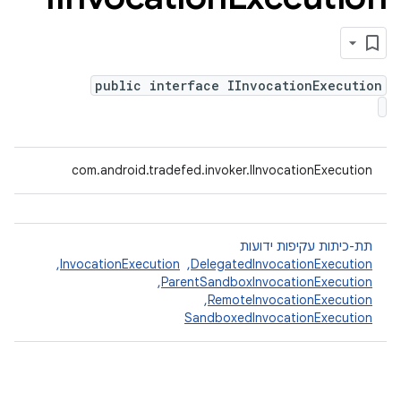
public interface IInvocationExecution
com.android.tradefed.invoker.IInvocationExecution
תת-כיתות עקיפות ידועות
DelegatedInvocationExecution
, ‏
InvocationExecution
, ‏
ParentSandboxInvocationExecution
, ‏
RemoteInvocationExecution
, ‏
SandboxedInvocationExecution