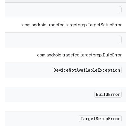
com.android.tradefed.targetprep.TargetSetupError
com.android.tradefed.targetprep.BuildError
Device
Not
Available
Exception
Build
Error
Target
Setup
Error