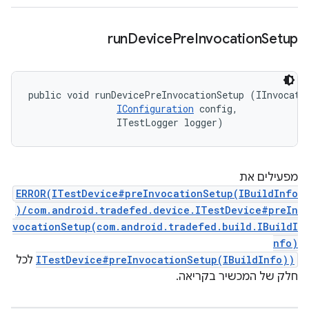
run
Device
Pre
Invocation
Setup
public void runDevicePreInvocationSetup (IInvocatio
IConfiguration
 config, 

                ITestLogger logger)
מפעילים את
ERROR(ITestDevice#preInvocationSetup(IBuildInfo
)/com.android.tradefed.device.ITestDevice#preIn
vocationSetup(com.android.tradefed.build.IBuildI
nfo)
ITestDevice#preInvocationSetup(IBuildInfo))
לכל
חלק של המכשיר בקריאה.