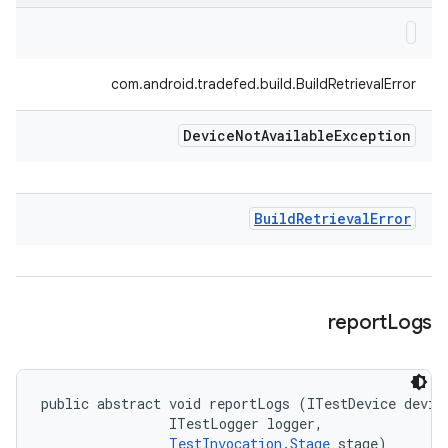
com.android.tradefed.build.BuildRetrievalError
Device
Not
Available
Exception
Build
Retrieval
Error
report
Logs
public abstract void reportLogs (ITestDevice device
                ITestLogger logger, 

TestInvocation.Stage
 stage)