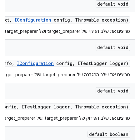
default void
text
,
IConfiguration
config
,
Throwable exception)
מריצים את שלב הניקוי של target_preparer ושל multi_target_preparer.
default void
t
Info
,
IConfiguration
config
,
ITest
Logger logger)
מריצים את שלב ההגדרה של target_preparer ושל multi_target_preparer.
default void
config
,
ITest
Logger logger
,
Throwable exception)
מריצים את שלב הפירוק של target_preparer ושל multi_target_preparer.
default boolean