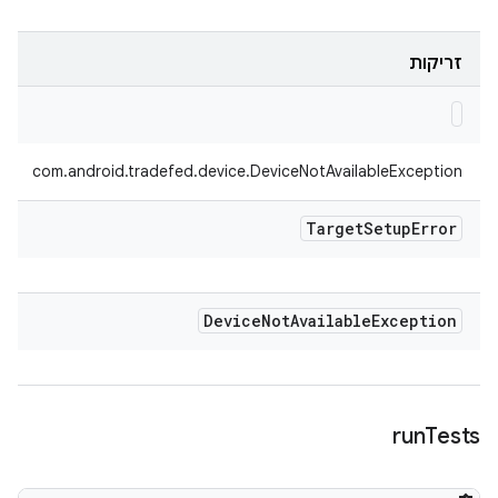
זריקות
com.android.tradefed.device.DeviceNotAvailableException
Target
Setup
Error
Device
Not
Available
Exception
run
Tests