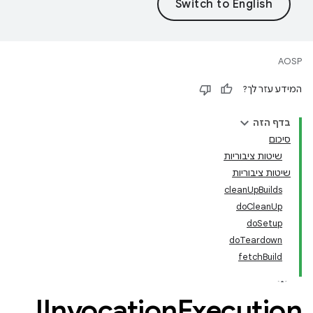
AOSP
המידע עזר לך?
בדף הזה
סיכום
שיטות ציבוריות
שיטות ציבוריות
cleanUpBuilds
doCleanUp
doSetup
doTeardown
fetchBuild
IInvocation
Execution