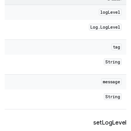
log
Level
Log
.
Log
Level
tag
String
message
String
set
Log
Level