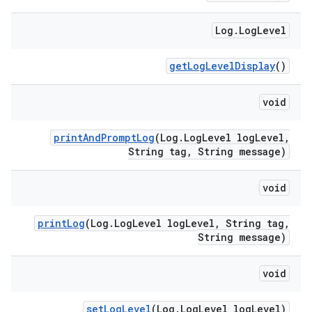
Log
.
Log
Level
get
Log
Level
Display
()
void
print
And
Prompt
Log
(Log
.
Log
Level log
Level
,
String tag
,
String message)
void
print
Log
(Log
.
Log
Level log
Level
,
String tag
,
String message)
void
set
Log
Level
(Log
.
Log
Level log
Level)