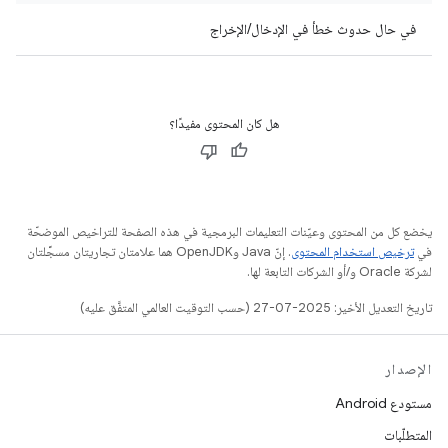
في حال حدوث خطأ في الإدخال/الإخراج
هل كان المحتوى مفيدًا؟
يخضع كل من المحتوى وعيّنات التعليمات البرمجية في هذه الصفحة للتراخيص الموضحّة
في
ترخيص استخدام المحتوى
. إنّ Java وOpenJDK هما علامتان تجاريتان مسجَّلتان
لشركة Oracle و/أو الشركات التابعة لها.
تاريخ التعديل الأخير: 2025-07-27 (حسب التوقيت العالمي المتفَّق عليه)
الإصدار
مستودع Android
المتطلّبات