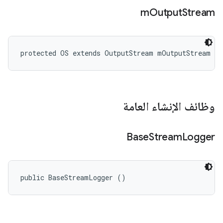
m
Output
Stream
protected OS extends OutputStream mOutputStream
وظائف الإنشاء العامة
Base
Stream
Logger
public BaseStreamLogger ()