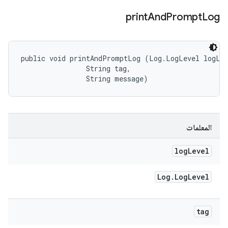
print
And
Prompt
Log
public void printAndPromptLog (Log.LogLevel logLev
                String tag, 

                String message)
المعلمات
log
Level
Log
.
Log
Level
tag