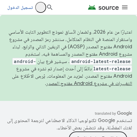
تسجيل الدخول
اعتبارًا من عام 2026، ولضمان اتّساق نموذج التطوير الثابت الأساسي
واستقرار المنصة في النظام المتكامل، سننشر رمز المصدر في مشروع
Android مفتوح المصدر (AOSP) في الربعَين الثاني والرابع. لبناء
مشروع Android مفتوح المصدر والمساهمة فيه، استخدِم
android-latest-release
. سيشير فرع بيان
android-
latest-release
دائمًا إلى أحدث إصدار تم نشره في مشروع
Android مفتوح المصدر. لمزيد من المعلومات، يُرجى الاطّلاع على
التغييرات في مشروع Android مفتوح المصدر
.
تستخدم Google تكنولوجيا الذكاء الاصطناعي لترجمة المحتوى إلى
لغتك المفضّلة، وقد تتضمّن بعض الأخطاء.