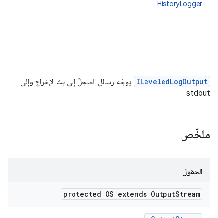
HistoryLogger
ILeveledLogOutput
يوجّه رسائل السجلّ إلى بث الإخراج وإلى
stdout
ملخّص
الحقول
protected OS extends Output
Stream