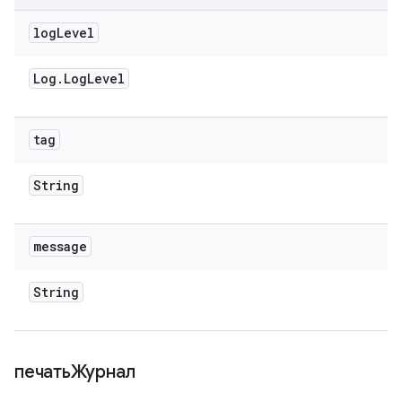
log
Level
Log
.
Log
Level
tag
String
message
String
печатьЖурнал