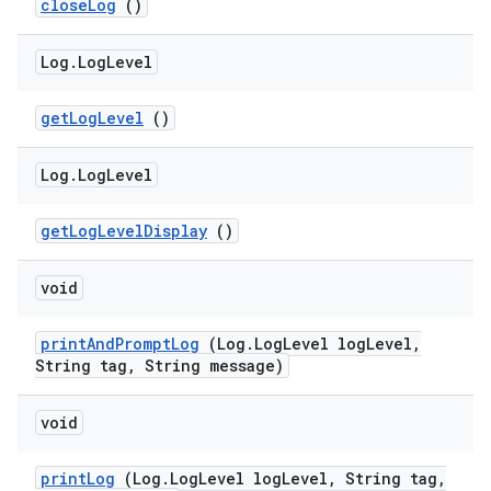
close
Log
()
Log
.
Log
Level
get
Log
Level
()
Log
.
Log
Level
get
Log
Level
Display
()
void
print
And
Prompt
Log
(Log
.
Log
Level log
Level
,
String tag
,
String message)
void
print
Log
(Log
.
Log
Level log
Level
,
String tag
,