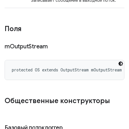
Записывает сообщение в выходной поток.
Поля
m
Output
Stream
protected OS extends OutputStream mOutputStream
Общественные конструкторы
Базовый потоклоггер