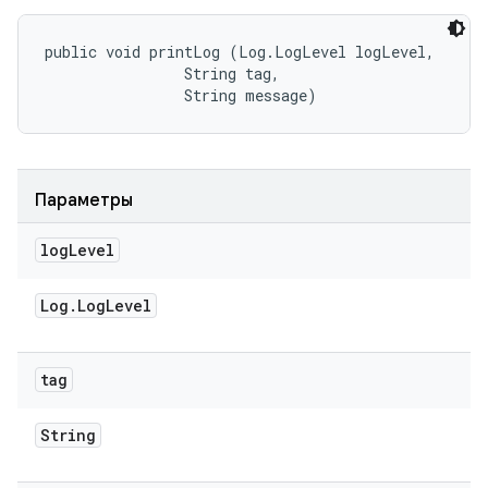
public void printLog (Log.LogLevel logLevel, 

                String tag, 

                String message)
Параметры
log
Level
Log
.
Log
Level
tag
String