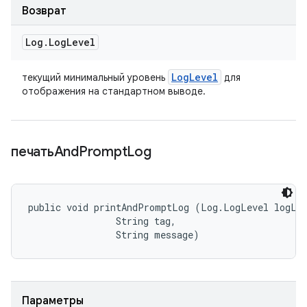
Возврат
Log
.
Log
Level
Log
Level
текущий минимальный уровень
для
отображения на стандартном выводе.
печатьAnd
Prompt
Log
public void printAndPromptLog (Log.LogLevel logLev
                String tag, 

                String message)
Параметры