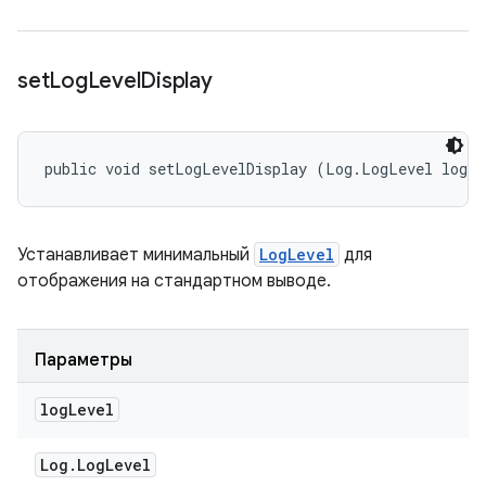
set
Log
Level
Display
public void setLogLevelDisplay (Log.LogLevel logL
Устанавливает минимальный
LogLevel
для
отображения на стандартном выводе.
Параметры
log
Level
Log
.
Log
Level