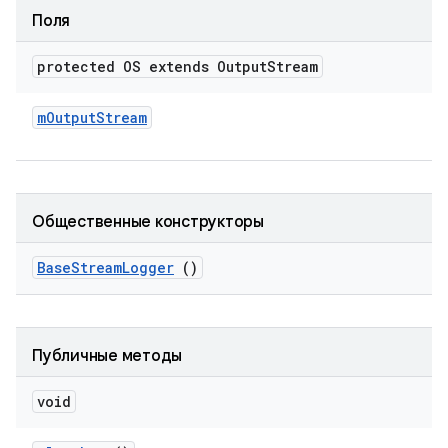
Поля
protected OS extends Output
Stream
m
Output
Stream
Общественные конструкторы
Base
Stream
Logger
()
Публичные методы
void