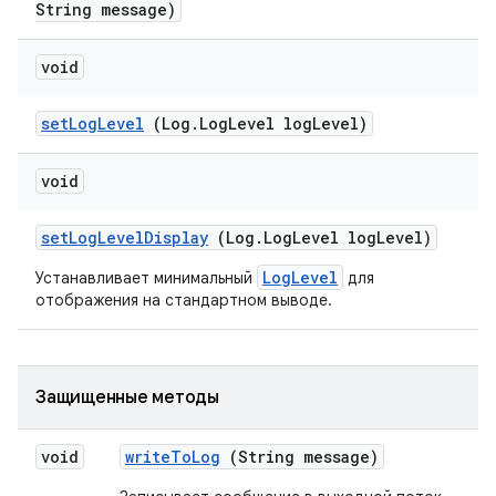
String message)
void
set
Log
Level
(Log
.
Log
Level log
Level)
void
set
Log
Level
Display
(Log
.
Log
Level log
Level)
LogLevel
Устанавливает минимальный
для
отображения на стандартном выводе.
Защищенные методы
void
write
To
Log
(String message)