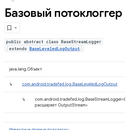
Базовый потоклоггер
public abstract class BaseStreamLogger
extends
BaseLeveledLogOutput
java.lang.Объект
↳
com.android.tradefed.log.BaseLeveledLogOutput
↳
com.android.tradefed.log.BaseStreamLogger<ОС
расширяет OutputStream>
Известные прямые подклассы