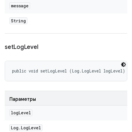
message
String
set
Log
Level
public void setLogLevel (Log.LogLevel logLevel)
Параметры
log
Level
Log
.
Log
Level