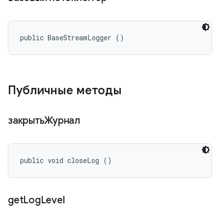
public BaseStreamLogger ()
Публичные методы
закрытьЖурнал
public void closeLog ()
get
Log
Level