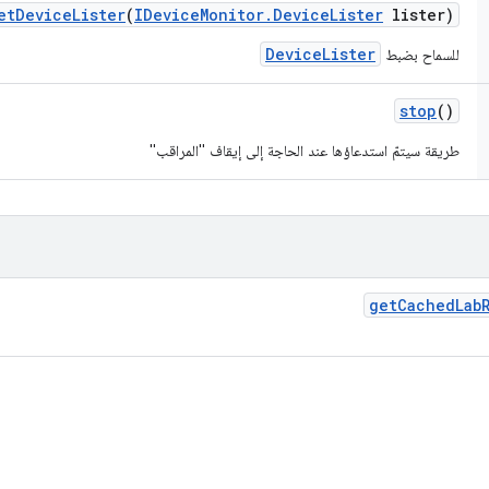
et
Device
Lister
(
IDevice
Monitor
.
Device
Lister
lister)
DeviceLister
للسماح بضبط
stop
()
طريقة سيتمّ استدعاؤها عند الحاجة إلى إيقاف "المراقب"
get
Cached
Lab