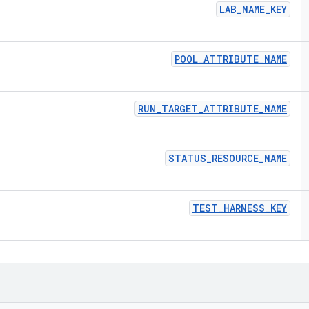
LAB
_
NAME
_
KEY
POOL
_
ATTRIBUTE
_
NAME
RUN
_
TARGET
_
ATTRIBUTE
_
NAME
STATUS
_
RESOURCE
_
NAME
TEST
_
HARNESS
_
KEY