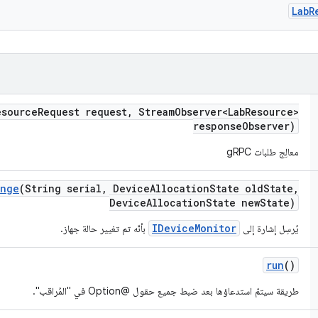
Lab
R
esource
Request request
,
Stream
Observer<Lab
Resource>
response
Observer)
معالِج طلبات gRPC
ange
(String serial
,
Device
Allocation
State old
State
,
Device
Allocation
State new
State)
IDeviceMonitor
يُرسِل إشارة إلى
بأنّه تم تغيير حالة جهاز.
run
()
طريقة سيتمّ استدعاؤها بعد ضبط جميع حقول @Option في "المُراقب".