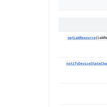
get
Lab
Resource
(Lab
R
notify
Device
State
Ch