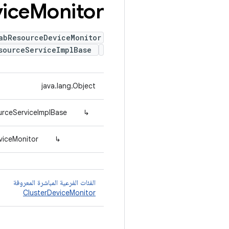
ice
Monitor
abResourceDeviceMonitor
esourceServiceImplBase
java.lang.Object
rceServiceImplBase
↳
viceMonitor
↳
الفئات الفرعية المباشرة المعروفة
ClusterDeviceMonitor