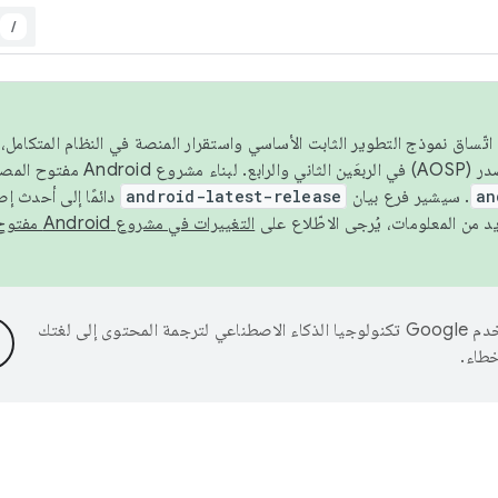
/
 عام 2026، ولضمان اتّساق نموذج التطوير الثابت الأساسي واستقرار المنصة في النظام المت
an
. سيشير فرع بيان
android-latest-release
دائمًا إلى أحدث إ
التغييرات في مشروع Android مفتوح المصدر
تستخدم Google تكنولوجيا الذكاء الاصطناعي لترجمة المحتوى إلى لغتك
خطاء.