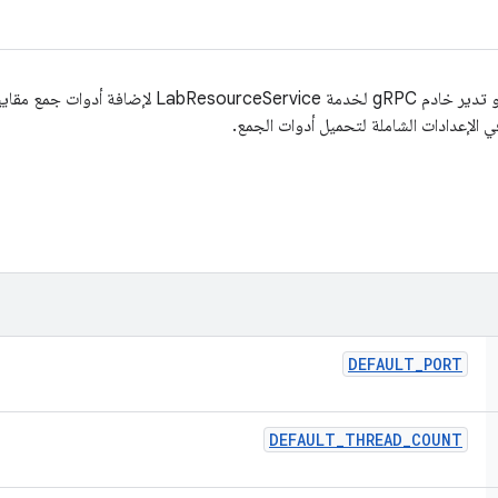
أداة مراقبة موارد المختبر التي تبدأ أو تدير خادم gRPC لخ
DEFAULT
_
PORT
DEFAULT
_
THREAD
_
COUNT