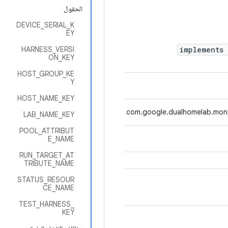
الحقول
DEVICE_SERIAL_K
EY
HARNESS_VERSI
implements
ON_KEY
HOST_GROUP_KE
Y
HOST_NAME_KEY
com.google.dualhomelab.moni
LAB_NAME_KEY
POOL_ATTRIBUT
E_NAME
RUN_TARGET_AT
TRIBUTE_NAME
STATUS_RESOUR
CE_NAME
TEST_HARNESS_
KEY