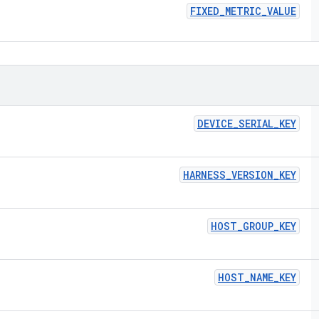
FIXED
_
METRIC
_
VALUE
DEVICE
_
SERIAL
_
KEY
HARNESS
_
VERSION
_
KEY
HOST
_
GROUP
_
KEY
HOST
_
NAME
_
KEY