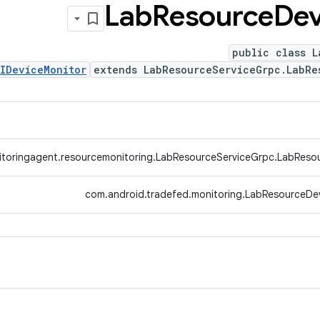
Lab
Resource
Dev
public class L
IDeviceMonitor
extends LabResourceServiceGrpc.LabR
toringagent.resourcemonitoring.LabResourceServiceGrpc.LabResou
com.android.tradefed.monitoring.LabResourceDe