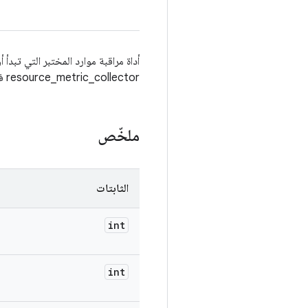
resource_metric_collector في الإعدادات الشاملة لتحميل أدوات الجمع.
ملخّص
الثابتات
int
int