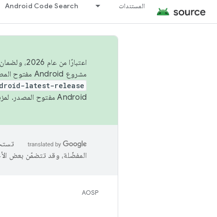
المستندات
Android Code Search
اعتبارًا من
مشروع Android مفتوح المصدر (AOSP) في الربعَين الثاني والرابع. لبناء مشروع Android مفتوح المصدر والمساهمة فيه، استخدِم
droid-latest-release
Android مفتوح المصدر. لمزيد من المعلومات، يُرجى الاطّلاع على
المفضّلة، وقد تتضمّن بعض الأ
AOSP