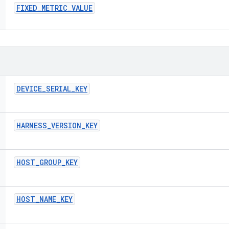
FIXED
_
METRIC
_
VALUE
DEVICE
_
SERIAL
_
KEY
HARNESS
_
VERSION
_
KEY
HOST
_
GROUP
_
KEY
HOST
_
NAME
_
KEY