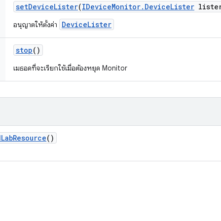
set
Device
Lister
(
IDevice
Monitor
.
Device
Lister
liste
DeviceLister
อนุญาตให้ตั้งค่า
stop
()
เมธอดที่จะเรียกใช้เมื่อต้องหยุด Monitor
d
Lab
Resource
()