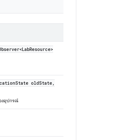
Observer<Lab
Resource>
cation
State old
State
,
องอุปกรณ์