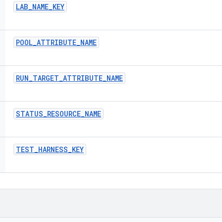
LAB
_
NAME
_
KEY
POOL
_
ATTRIBUTE
_
NAME
RUN
_
TARGET
_
ATTRIBUTE
_
NAME
STATUS
_
RESOURCE
_
NAME
TEST
_
HARNESS
_
KEY