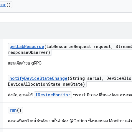
tor
()
get
Lab
Resource
(Lab
Resource
Request request
,
Stream
response
Observer)
แฮนเดิลคําขอ gRPC
notify
Device
State
Change
(String serial
,
Device
Allo
Device
Allocation
State new
State)
IDeviceMonitor
ส่งสัญญาณให้
ทราบว่ามีการเปลี่ยนแปลงสถานะข
run
()
เมธอดที่จะเรียกใช้หลังจากตั้งค่าช่อง @Option ทั้งหมดของ Monitor แล้ว