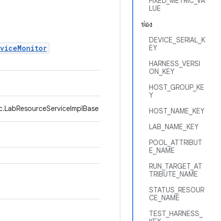
FIXED_METRIC_VA
LUE
ช่อง
DEVICE_SERIAL_K
viceMonitor
EY
HARNESS_VERSI
ON_KEY
HOST_GROUP_KE
Y
c.LabResourceServiceImplBase
HOST_NAME_KEY
LAB_NAME_KEY
POOL_ATTRIBUT
E_NAME
RUN_TARGET_AT
TRIBUTE_NAME
STATUS_RESOUR
CE_NAME
TEST_HARNESS_