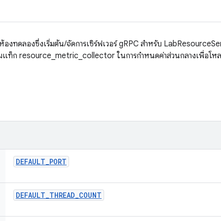
องทดลองซึ่งเริ่มต้น/จัดการเซิร์ฟเวอร์ gRPC สําหรับ LabResourceServ
่มแท็ก resource_metric_collector ในการกำหนดค่าส่วนกลางเพื่อโหลด
DEFAULT
_
PORT
DEFAULT
_
THREAD
_
COUNT