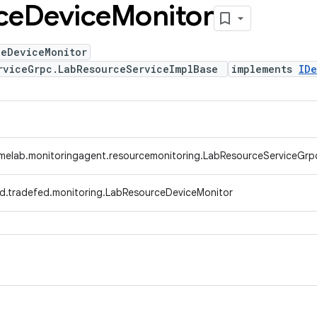
ce
Device
Monitor
ceDeviceMonitor
rviceGrpc.LabResourceServiceImplBase
implements
IDe
melab.monitoringagent.resourcemonitoring.LabResourceServiceGrp
d.tradefed.monitoring.LabResourceDeviceMonitor