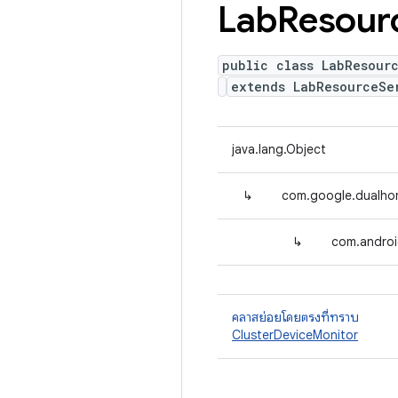
Lab
Resour
public class LabResour
extends LabResourceSe
java.lang.Object
↳
com.google.dualho
↳
com.androi
คลาสย่อยโดยตรงที่ทราบ
ClusterDeviceMonitor