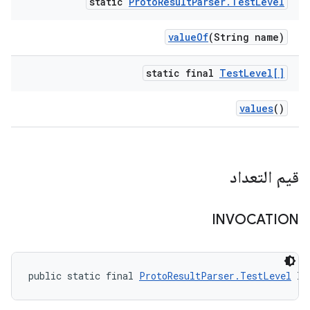
static
Proto
Result
Parser
.
Test
Level
value
Of
(String name)
static final
Test
Level[]
values
()
قيم التعداد
INVOCATION
public static final 
ProtoResultParser.TestLevel
 IN