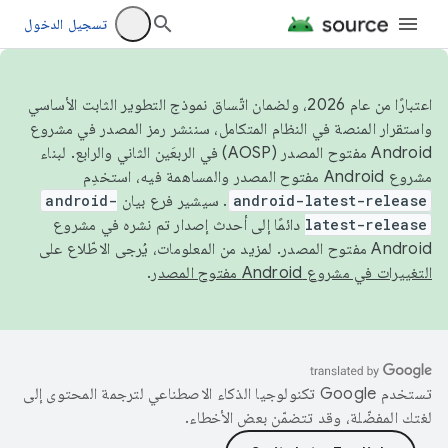
تسجيل الدخول
اعتبارًا من عام 2026، ولضمان اتّساق نموذج التطوير الثابت الأساسي
واستقرار المنصة في النظام المتكامل، سننشر رمز المصدر في مشروع
Android مفتوح المصدر (AOSP) في الربعَين الثاني والرابع. لبناء
مشروع Android مفتوح المصدر والمساهمة فيه، استخدِم
android-latest-release
. سيشير فرع بيان
android-
latest-release
دائمًا إلى أحدث إصدار تم نشره في مشروع
Android مفتوح المصدر. لمزيد من المعلومات، يُرجى الاطّلاع على
التغييرات في مشروع Android مفتوح المصدر
.
تستخدم Google تكنولوجيا الذكاء الاصطناعي لترجمة المحتوى إلى
لغتك المفضّلة، وقد تتضمّن بعض الأخطاء.