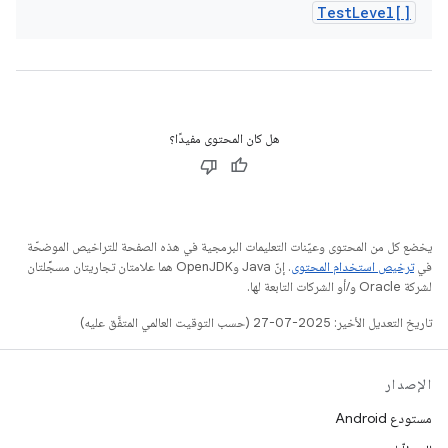
Test
Level[]
هل كان المحتوى مفيدًا؟
يخضع كل من المحتوى وعيّنات التعليمات البرمجية في هذه الصفحة للتراخيص الموضحّة
في
ترخيص استخدام المحتوى
. إنّ Java وOpenJDK هما علامتان تجاريتان مسجَّلتان
لشركة Oracle و/أو الشركات التابعة لها.
تاريخ التعديل الأخير: 2025-07-27 (حسب التوقيت العالمي المتفَّق عليه)
الإصدار
مستودع Android