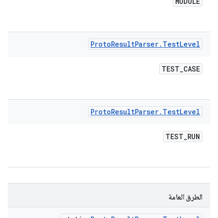
MODULE
Proto
Result
Parser
.
Test
Level
TEST
_
CASE
Proto
Result
Parser
.
Test
Level
TEST
_
RUN
الطرق العامة