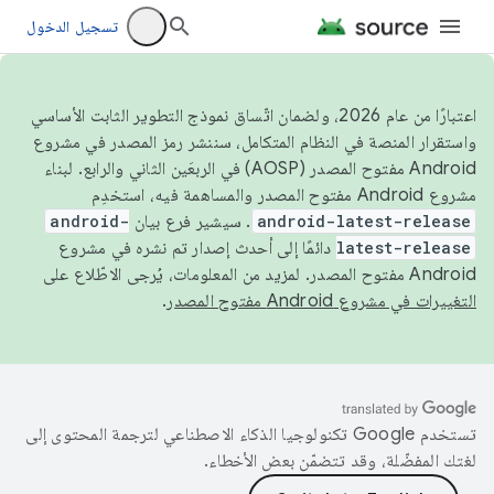
تسجيل الدخول
اعتبارًا من عام 2026، ولضمان اتّساق نموذج التطوير الثابت الأساسي
واستقرار المنصة في النظام المتكامل، سننشر رمز المصدر في مشروع
Android مفتوح المصدر (AOSP) في الربعَين الثاني والرابع. لبناء
مشروع Android مفتوح المصدر والمساهمة فيه، استخدِم
android-latest-release
. سيشير فرع بيان
android-
latest-release
دائمًا إلى أحدث إصدار تم نشره في مشروع
Android مفتوح المصدر. لمزيد من المعلومات، يُرجى الاطّلاع على
التغييرات في مشروع Android مفتوح المصدر
.
تستخدم Google تكنولوجيا الذكاء الاصطناعي لترجمة المحتوى إلى
لغتك المفضّلة، وقد تتضمّن بعض الأخطاء.