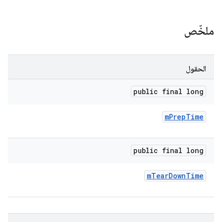
ملخّص
الحقول
public final long
m
Prep
Time
public final long
m
Tear
Down
Time