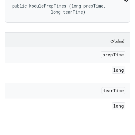
public ModulePrepTimes (long prepTime, 

                long tearTime)
المعلمات
prep
Time
long
tear
Time
long