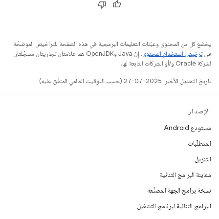
يخضع كل من المحتوى وعيّنات التعليمات البرمجية في هذه الصفحة للتراخيص الموضحّة
في
ترخيص استخدام المحتوى
. إنّ Java وOpenJDK هما علامتان تجاريتان مسجَّلتان
لشركة Oracle و/أو الشركات التابعة لها.
تاريخ التعديل الأخير: 2025-07-27 (حسب التوقيت العالمي المتفَّق عليه)
الإصدار
مستودع Android
المتطلّبات
التنزيل
معاينة البرامج الثنائية
نسخة برامج الجهة المصنِّعة
البرامج الثنائية لبرنامج التشغيل