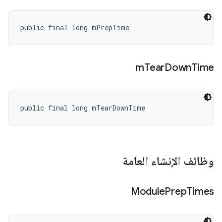
public final long mPrepTime
m
Tear
Down
Time
public final long mTearDownTime
وظائف الإنشاء العامة
Module
Prep
Times