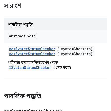
সারাংশ
পাবলিক পদ্ধতি
abstract void
set
System
Status
Checker
( system
Checkers)
setSystemStatusChecker
( systemCheckers)
পরীক্ষার জন্য কনফিগারেশন থেকে
ISystemStatusChecker
s সেট করে।
পাবলিক পদ্ধতি