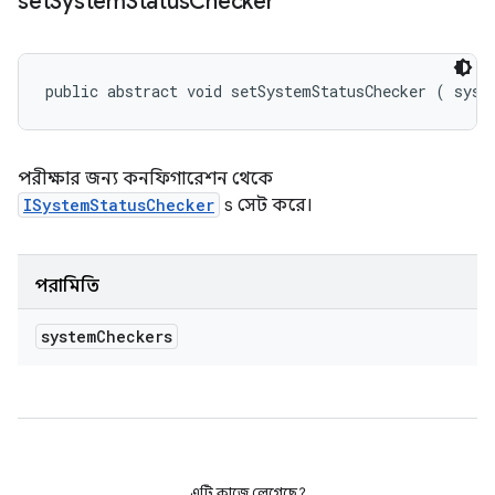
set
System
Status
Checker
public abstract void setSystemStatusChecker (
 syst
পরীক্ষার জন্য কনফিগারেশন থেকে
ISystemStatusChecker
s সেট করে।
পরামিতি
system
Checkers
এটি কাজে লেগেছে?