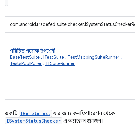
com.android.tradefed.suite.checker.ISystemStatusCheckerRece
পরিচিত পরোক্ষ উপশ্রেণী
BaseTestSuite
,
ITestSuite
,
TestMappingSuiteRunner
,
TestsPoolPoller
,
TfSuiteRunner
একটি
IRemoteTest
যার জন্য কনফিগারেশন থেকে
ISystemStatusChecker
এ অ্যাক্সেস প্রয়োজন।