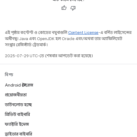
এই পৃষ্ঠার কন্টেন্ট ও কোডের নমুনাগুলি
Content License
-এ বর্ণিত লাইসেন্সের
অধীনস্থ। Java এবং OpenJDK হল Oracle এবং/অথবা তার অ্যাফিলিয়েট
সংস্থার রেজিস্টার্ড ট্রেডমার্ক।
2025-07-29 UTC-তে শেষবার আপডেট করা হয়েছে।
বিল্ড
Android স্টোরেজ
প্রয়োজনীয়তা
ডাউনলোড হচ্ছে
প্রিভিউ বাইনারি
ফ্যাক্টরি ইমেজ
ড্রাইভার বাইনারি