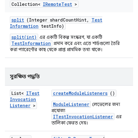
Collection<
IRemote
Test
>
split
(Integer shard
Count
Hint
,
Test
Information
test
Info)
split(int)
এর একটি বিকল্প সংস্করণ, যা একটি
TestInformation
প্রদান করে এবং এতে শার্ডগুলো তৈরি
করা প্যারেন্টের কাছ থেকে প্রাপ্ত প্রাথমিক তথ্য থাকে।
সুরক্ষিত পদ্ধতি
List<
ITest
create
Module
Listeners
()
Invocation
ModuleListener
লেভেলের জন্য
Listener
>
প্রযোজ্য
ITestInvocationListener
এর
তালিকা ফেরত দেয়।