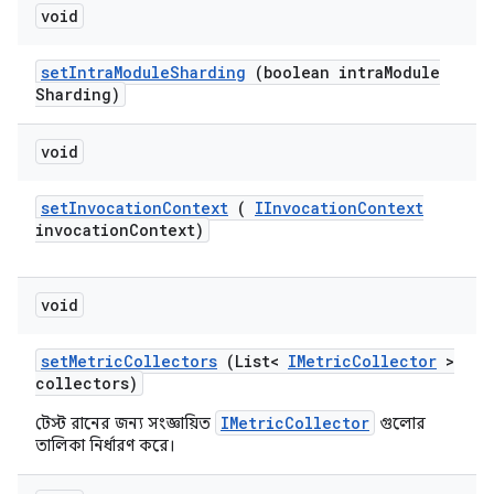
void
set
Intra
Module
Sharding
(boolean intra
Module
Sharding)
void
set
Invocation
Context
(
IInvocation
Context
invocation
Context)
void
set
Metric
Collectors
(List<
IMetric
Collector
>
collectors)
IMetricCollector
টেস্ট রানের জন্য সংজ্ঞায়িত
গুলোর
তালিকা নির্ধারণ করে।