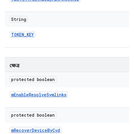
String
TOKEN
_
KEY
ক্ষেত্র
protected boolean
m
Enable
Resolve
Symlinks
protected boolean
m
Recover
Device
By
Cvd