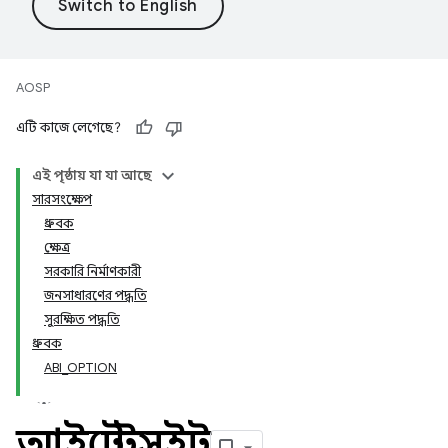
AOSP
এটি কাজে লেগেছে?
এই পৃষ্ঠায় যা যা আছে
সারসংক্ষেপ
ধ্রুবক
ক্ষেত্র
সরকারি নির্মাণকারী
জনসাধারণের পদ্ধতি
সুরক্ষিত পদ্ধতি
ধ্রুবক
ABI_OPTION
আইটেস্টসুইট