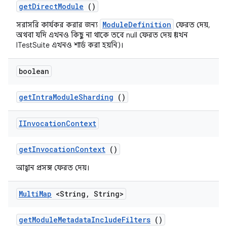
get
Direct
Module
()
ModuleDefinition
সরাসরি কার্যকর করার জন্য
ফেরত দেয়,
অথবা যদি এখনও কিছু না থাকে তবে null ফেরত দেয় (যখন
ITestSuite এখনও শার্ড করা হয়নি)।
boolean
get
Intra
Module
Sharding
()
IInvocation
Context
get
Invocation
Context
()
আহ্বান প্রসঙ্গ ফেরত দেয়।
Multi
Map
<String
,
String>
get
Module
Metadata
Include
Filters
()