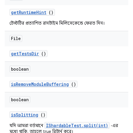
get
Runtime
Hint
()
টেস্টটির প্রত্যাশিত রানটাইম মিলিসেকেন্ডে ফেরত দিন।
File
get
Tests
Dir
()
boolean
is
Remove
Module
Buffering
()
boolean
is
Splitting
()
IShardableTest.split(int)
যদি আমরা বর্তমানে
-এর
মধ্যে থাকি, তাহলে true রিটার্ন করে।