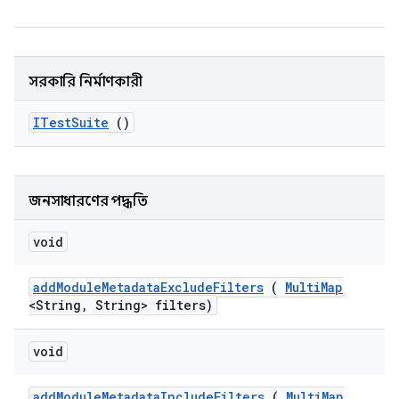
সরকারি নির্মাণকারী
ITest
Suite
()
জনসাধারণের পদ্ধতি
void
add
Module
Metadata
Exclude
Filters
(
Multi
Map
<String
,
String> filters)
void
add
Module
Metadata
Include
Filters
(
Multi
Map