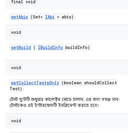
final void
set
Abis
(Set<
IAbi
> abis)
void
set
Build
(
IBuild
Info
build
Info)
void
set
Collect
Tests
Only
(boolean should
Collect
Test)
টেস্ট স্যুটটি শুধুমাত্র কালেক্টর মোডে চালান, এর জন্য সমস্ত সাব-
টেস্টকেও এই ইন্টারফেসটি ইমপ্লিমেন্ট করতে হবে।
void