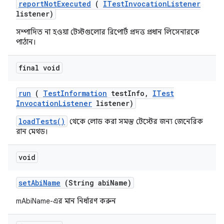
report
Not
Executed
(
ITest
Invocation
Listener
listener)
সম্পাদিত না হওয়া টেস্টগুলোর রিপোর্ট প্রদত্ত প্রধান লিসেনারকে
পাঠান।
final void
run
(
Test
Information
test
Info
,
ITest
Invocation
Listener
listener)
loadTests()
থেকে লোড করা সমস্ত টেস্টের জন্য জেনেরিক
রান মেথড।
void
set
Abi
Name
(String abi
Name)
mAbiName-এর মান নির্ধারণ করুন