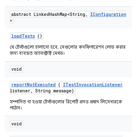
abstract Linked
Hash
Map<String
,
IConfiguration
>
load
Tests
()
যে টেস্টগুলো চালানো হবে, সেগুলোর কনফিগারেশন লোড করার
জন্য ব্যবহৃত অ্যাবস্ট্রাক্ট মেথড।
void
report
Not
Executed
(
ITest
Invocation
Listener
listener
,
String message)
সম্পাদিত না হওয়া টেস্টগুলোর রিপোর্ট প্রদত্ত প্রধান লিসেনারকে
পাঠান।
void