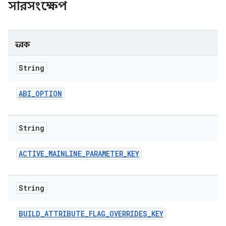
সারসংক্ষেপ
ধ্রুবক
String
ABI
_
OPTION
String
ACTIVE
_
MAINLINE
_
PARAMETER
_
KEY
String
BUILD
_
ATTRIBUTE
_
FLAG
_
OVERRIDES
_
KEY