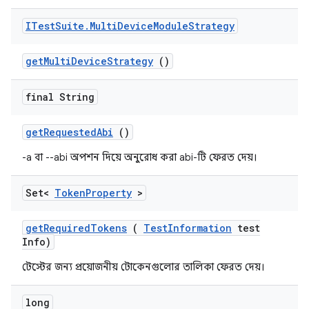
ITest
Suite
.
Multi
Device
Module
Strategy
get
Multi
Device
Strategy
()
final String
get
Requested
Abi
()
-a বা --abi অপশন দিয়ে অনুরোধ করা abi-টি ফেরত দেয়।
Set<
Token
Property
>
get
Required
Tokens
(
Test
Information
test
Info)
টেস্টের জন্য প্রয়োজনীয় টোকেনগুলোর তালিকা ফেরত দেয়।
long