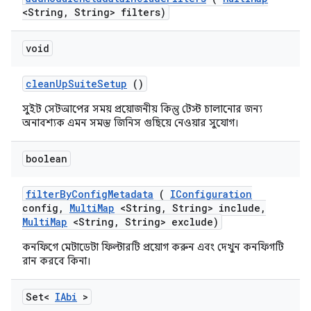
<String
,
String> filters)
void
clean
Up
Suite
Setup
()
সুইট সেটআপের সময় প্রয়োজনীয় কিন্তু টেস্ট চালানোর জন্য
অনাবশ্যক এমন সমস্ত জিনিস গুছিয়ে নেওয়ার সুযোগ।
boolean
filter
By
Config
Metadata
(
IConfiguration
config
,
Multi
Map
<String
,
String> include
,
Multi
Map
<String
,
String> exclude)
কনফিগে মেটাডেটা ফিল্টারটি প্রয়োগ করুন এবং দেখুন কনফিগটি
রান করবে কিনা।
Set<
IAbi
>