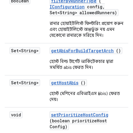
boolean
filter
By
Runner
Type
(
IConfiguration
config
,
Set<String> allowed
Runners)
রানার হোয়াইটলিস্ট ফিল্টারিং প্রয়োগ করুন
এবং হোয়াইটলিস্টে অন্তর্ভুক্ত নয় এমন
যেকোনো রানারকে সরিয়ে দিন।
Set<String>
get
Abis
For
Build
Target
Arch
()
হোস্ট বিল্ড টার্গেট আর্কিটেকচার দ্বারা
সমর্থিত abis ফেরত দিন।
Set<String>
get
Host
Abis
()
হোস্ট মেশিনের এবিআইএস (abis) ফেরত
দেয়।
void
set
Prioritize
Host
Config
(boolean prioritize
Host
Config)