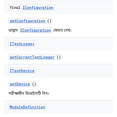
final
IConfiguration
get
Configuration
()
IConfiguration
আহ্বান
ফেরত দেয়।
ITest
Logger
get
Current
Test
Logger
()
ITest
Device
get
Device
()
পরীক্ষাধীন ডিভাইসটি নিন।
Module
Definition