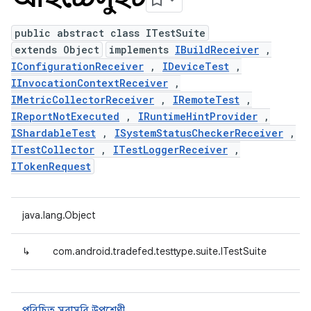
public abstract class ITestSuite
extends Object
implements
IBuildReceiver
,
IConfigurationReceiver
,
IDeviceTest
,
IInvocationContextReceiver
,
IMetricCollectorReceiver
,
IRemoteTest
,
IReportNotExecuted
,
IRuntimeHintProvider
,
IShardableTest
,
ISystemStatusCheckerReceiver
,
ITestCollector
,
ITestLoggerReceiver
,
ITokenRequest
java.lang.Object
↳
com.android.tradefed.testtype.suite.ITestSuite
পরিচিত সরাসরি উপশ্রেণী