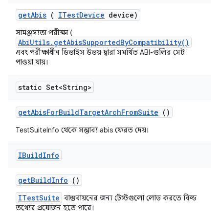
get
Abis
(
ITest
Device
device)
সামঞ্জস্যতা পরীক্ষা (
AbiUtils.getAbisSupportedByCompatibility()
এবং পরীক্ষাধীন ডিভাইস উভয় দ্বারা সমর্থিত ABI-গুলির সেট
পাওয়া যায়।
static Set<String>
get
Abis
For
Build
Target
Arch
From
Suite
()
TestSuiteInfo থেকে সম্ভাব্য abis ফেরত দেয়।
IBuild
Info
get
Build
Info
()
ITestSuite
বাস্তবায়নের জন্য টেস্টগুলো লোড করতে বিল্ড
তথ্যের প্রয়োজন হতে পারে।