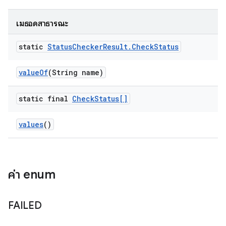
เมธอดสาธารณะ
static
Status
Checker
Result
.
Check
Status
value
Of
(String name)
static final
Check
Status[]
values
()
ค่า enum
FAILED