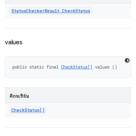
Status
Checker
Result
.
Check
Status
values
public static final 
CheckStatus[]
 values ()
คิกรีเทิร์น
Check
Status[]