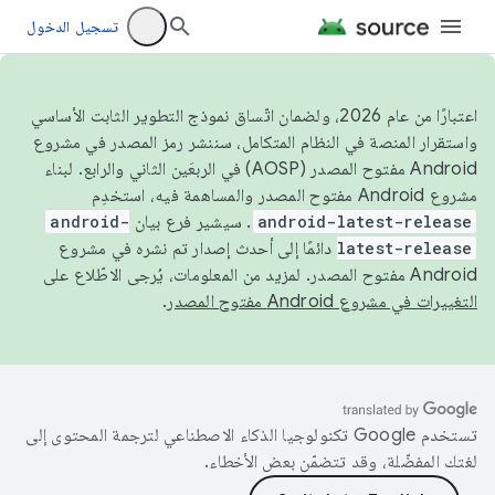
تسجيل الدخول
اعتبارًا من عام 2026، ولضمان اتّساق نموذج التطوير الثابت الأساسي
واستقرار المنصة في النظام المتكامل، سننشر رمز المصدر في مشروع
Android مفتوح المصدر (AOSP) في الربعَين الثاني والرابع. لبناء
مشروع Android مفتوح المصدر والمساهمة فيه، استخدِم
android-latest-release
. سيشير فرع بيان
android-
latest-release
دائمًا إلى أحدث إصدار تم نشره في مشروع
Android مفتوح المصدر. لمزيد من المعلومات، يُرجى الاطّلاع على
التغييرات في مشروع Android مفتوح المصدر
.
تستخدم Google تكنولوجيا الذكاء الاصطناعي لترجمة المحتوى إلى
لغتك المفضّلة، وقد تتضمّن بعض الأخطاء.