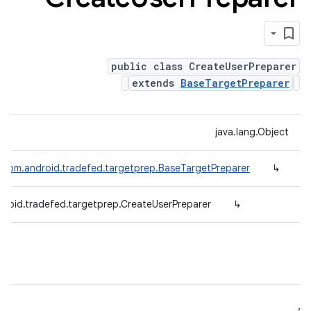
public class CreateUserPreparer
extends
BaseTargetPreparer
java.lang.Object
com.android.tradefed.targetprep.BaseTargetPreparer
↳
roid.tradefed.targetprep.CreateUserPreparer
↳