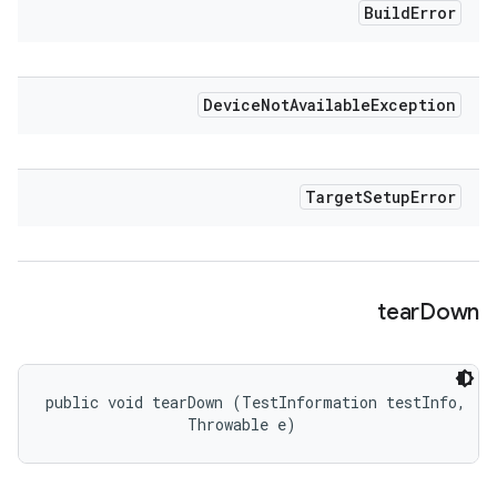
Build
Error
Device
Not
Available
Exception
Target
Setup
Error
tear
Down
public void tearDown (TestInformation testInfo, 

                Throwable e)