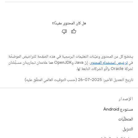
هل كان المحتوى مفيدًا؟
يخضع كل من المحتوى وعيّنات التعليمات البرمجية في هذه الصفحة للتراخيص الموضحّة
في
ترخيص استخدام المحتوى
. إنّ Java وOpenJDK هما علامتان تجاريتان مسجَّلتان
لشركة Oracle و/أو الشركات التابعة لها.
تاريخ التعديل الأخير: 2025-07-26 (حسب التوقيت العالمي المتفَّق عليه)
الإصدار
مستودع Android
المتطلّبات
التنزيل