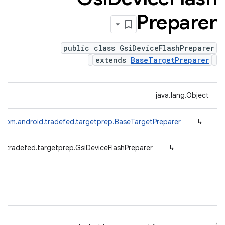
Preparer
public class GsiDeviceFlashPreparer
extends
BaseTargetPreparer
java.lang.Object
com.android.tradefed.targetprep.BaseTargetPreparer
↳
d.tradefed.targetprep.GsiDeviceFlashPreparer
↳