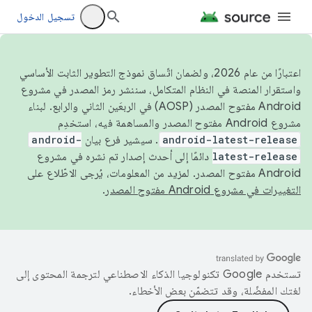
تسجيل الدخول
اعتبارًا من عام 2026، ولضمان اتّساق نموذج التطوير الثابت الأساسي
واستقرار المنصة في النظام المتكامل، سننشر رمز المصدر في مشروع
Android مفتوح المصدر (AOSP) في الربعَين الثاني والرابع. لبناء
مشروع Android مفتوح المصدر والمساهمة فيه، استخدِم
android-latest-release
. سيشير فرع بيان
android-
latest-release
دائمًا إلى أحدث إصدار تم نشره في مشروع
Android مفتوح المصدر. لمزيد من المعلومات، يُرجى الاطّلاع على
التغييرات في مشروع Android مفتوح المصدر
.
تستخدم Google تكنولوجيا الذكاء الاصطناعي لترجمة المحتوى إلى
لغتك المفضّلة، وقد تتضمّن بعض الأخطاء.