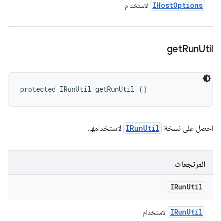
IHost
Options
لاستخدام
get
Run
Util
protected IRunUtil getRunUtil ()
احصل على نسخة
IRunUtil
لاستخدامها.
المرتجعات
IRun
Util
IRun
Util
لاستخدام