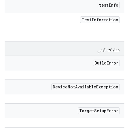
test
Info
Test
Information
عمليات الرمي
Build
Error
Device
Not
Available
Exception
Target
Setup
Error