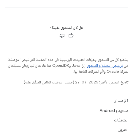
هل كان المحتوى مفيدًا؟
يخضع كل من المحتوى وعيّنات التعليمات البرمجية في هذه الصفحة للتراخيص الموضحّة
في
ترخيص استخدام المحتوى
. إنّ Java وOpenJDK هما علامتان تجاريتان مسجَّلتان
لشركة Oracle و/أو الشركات التابعة لها.
تاريخ التعديل الأخير: 2025-07-27 (حسب التوقيت العالمي المتفَّق عليه)
الإصدار
مستودع Android
المتطلّبات
التنزيل