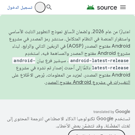
تسجيل الدخول
اعتبارًا من عام 2026، ولضمان اتّساق نموذج التطوير الثابت الأساسي
واستقرار المنصة في النظام المتكامل، سننشر رمز المصدر في مشروع
Android مفتوح المصدر (AOSP) في الربعَين الثاني والرابع. لبناء
مشروع Android مفتوح المصدر والمساهمة فيه، استخدِم
android-latest-release
. سيشير فرع بيان
android-
latest-release
دائمًا إلى أحدث إصدار تم نشره في مشروع
Android مفتوح المصدر. لمزيد من المعلومات، يُرجى الاطّلاع على
التغييرات في مشروع Android مفتوح المصدر
.
تستخدم Google تكنولوجيا الذكاء الاصطناعي لترجمة المحتوى إلى
لغتك المفضّلة، وقد تتضمّن بعض الأخطاء.