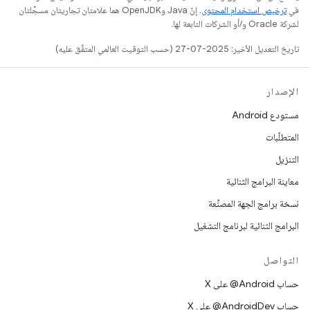
في
ترخيص استخدام المحتوى
. إنّ Java وOpenJDK هما علامتان تجاريتان مسجَّلتان
لشركة Oracle و/أو الشركات التابعة لها.
تاريخ التعديل الأخير: 2025-07-27 (حسب التوقيت العالمي المتفَّق عليه)
الإصدار
مستودع Android
المتطلّبات
التنزيل
معاينة البرامج الثنائية
نسخة برامج الجهة المصنِّعة
البرامج الثنائية لبرنامج التشغيل
التواصل
حساب ‎@Android على X
حساب ‎@AndroidDev على X