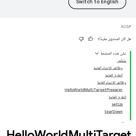
AOSP
هل كان المحتوى مفيدًا؟
على هذه الصفحة
ملخّص
وظائف الإنشاء العامة
الطرق العامة
وظائف الإنشاء العامة
HelloWorldMultiTargetPreparer
الطرق العامة
setUp
tearDown
Hello
World
Multi
Target