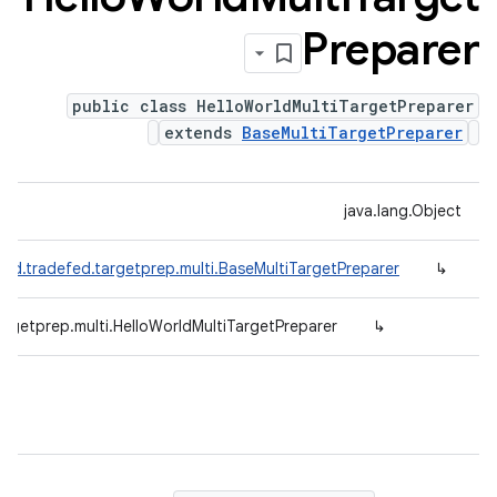
Preparer
public class HelloWorldMultiTargetPreparer
extends
BaseMultiTargetPreparer
java.lang.Object
id.tradefed.targetprep.multi.BaseMultiTargetPreparer
↳
argetprep.multi.HelloWorldMultiTargetPreparer
↳