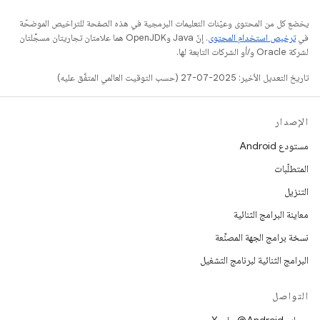
يخضع كل من المحتوى وعيّنات التعليمات البرمجية في هذه الصفحة للتراخيص الموضحّة
في
ترخيص استخدام المحتوى
. إنّ Java وOpenJDK هما علامتان تجاريتان مسجَّلتان
لشركة Oracle و/أو الشركات التابعة لها.
تاريخ التعديل الأخير: 2025-07-27 (حسب التوقيت العالمي المتفَّق عليه)
الإصدار
مستودع Android
المتطلّبات
التنزيل
معاينة البرامج الثنائية
نسخة برامج الجهة المصنِّعة
البرامج الثنائية لبرنامج التشغيل
التواصل