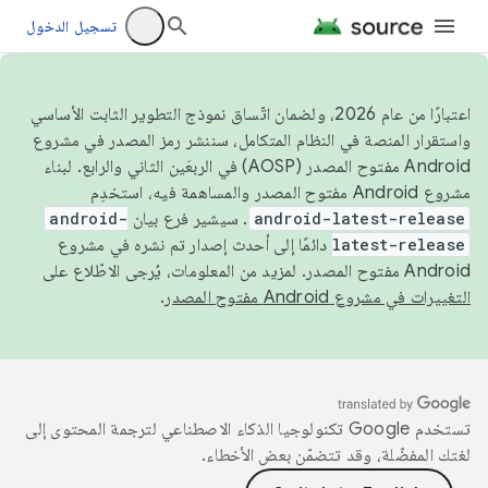
تسجيل الدخول
اعتبارًا من عام 2026، ولضمان اتّساق نموذج التطوير الثابت الأساسي
واستقرار المنصة في النظام المتكامل، سننشر رمز المصدر في مشروع
Android مفتوح المصدر (AOSP) في الربعَين الثاني والرابع. لبناء
مشروع Android مفتوح المصدر والمساهمة فيه، استخدِم
android-latest-release
. سيشير فرع بيان
android-
latest-release
دائمًا إلى أحدث إصدار تم نشره في مشروع
Android مفتوح المصدر. لمزيد من المعلومات، يُرجى الاطّلاع على
التغييرات في مشروع Android مفتوح المصدر
.
تستخدم Google تكنولوجيا الذكاء الاصطناعي لترجمة المحتوى إلى
لغتك المفضّلة، وقد تتضمّن بعض الأخطاء.