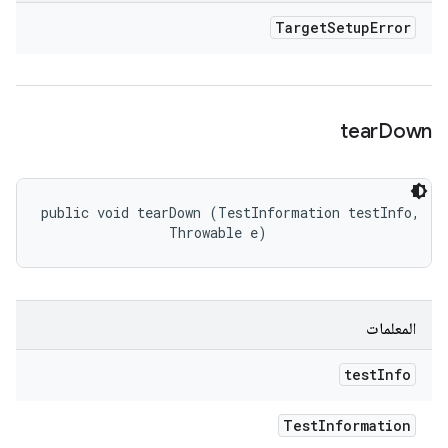
Target
Setup
Error
tear
Down
public void tearDown (TestInformation testInfo, 

                Throwable e)
المعلمات
test
Info
Test
Information