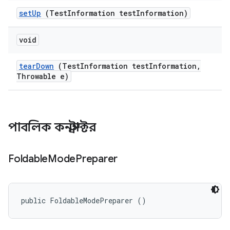
set
Up
(Test
Information test
Information)
void
tear
Down
(Test
Information test
Information
,
Throwable e)
পাবলিক কনস্ট্রাক্টর
Foldable
Mode
Preparer
public FoldableModePreparer ()