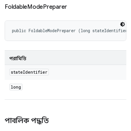
Foldable
Mode
Preparer
public FoldableModePreparer (long stateIdentifier)
পরামিতি
state
Identifier
long
পাবলিক পদ্ধতি