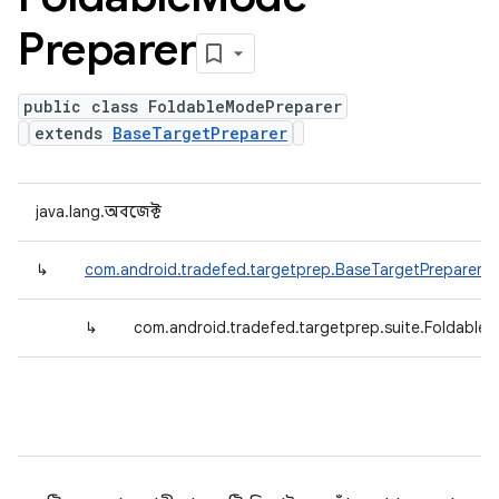
Preparer
public class FoldableModePreparer
extends
BaseTargetPreparer
java.lang.অবজেক্ট
↳
com.android.tradefed.targetprep.BaseTargetPreparer
↳
com.android.tradefed.targetprep.suite.Foldable