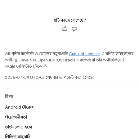
এটি কাজে লেগেছে?
এই পৃষ্ঠার কন্টেন্ট ও কোডের নমুনাগুলি
Content License
-এ বর্ণিত লাইসেন্সের
অধীনস্থ। Java এবং OpenJDK হল Oracle এবং/অথবা তার অ্যাফিলিয়েট
সংস্থার রেজিস্টার্ড ট্রেডমার্ক।
2025-07-29 UTC-তে শেষবার আপডেট করা হয়েছে।
বিল্ড
Android স্টোরেজ
প্রয়োজনীয়তা
ডাউনলোড হচ্ছে
প্রিভিউ বাইনারি