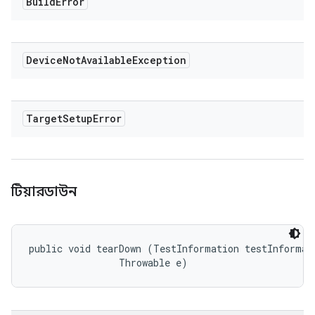
Build
Error
Device
Not
Available
Exception
Target
Setup
Error
টিয়ারডাউন
public void tearDown (TestInformation testInformati
                Throwable e)