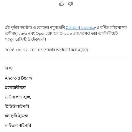
এই পৃষ্ঠার কন্টেন্ট ও কোডের নমুনাগুলি
Content License
-এ বর্ণিত লাইসেন্সের
অধীনস্থ। Java এবং OpenJDK হল Oracle এবং/অথবা তার অ্যাফিলিয়েট
সংস্থার রেজিস্টার্ড ট্রেডমার্ক।
2026-06-22 UTC-তে শেষবার আপডেট করা হয়েছে।
বিল্ড
Android স্টোরেজ
প্রয়োজনীয়তা
ডাউনলোড হচ্ছে
প্রিভিউ বাইনারি
ফ্যাক্টরি ইমেজ
ড্রাইভার বাইনারি