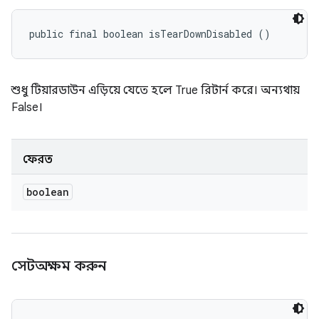
public final boolean isTearDownDisabled ()
শুধু টিয়ারডাউন এড়িয়ে যেতে হলে True রিটার্ন করে। অন্যথায়
False।
ফেরত
boolean
সেটঅক্ষম করুন