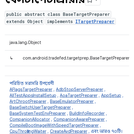
public abstract class BaseTargetPreparer
extends Object
implements
ITargetPreparer
java.lang.Object
↳
com.android.tradefed.targetprep.BaseTargetPreparer
পরিচিত সরাসরি উপশ্রেণী
AFlagsTargetPreparer
,
AdbStopServerPreparer
,
AllTestAppsInstallSetup
,
AoaTargetPreparer
,
AppSetup
,
ArtChrootPreparer
,
BaseEmulatorPreparer
,
BaseSwitchUserTargetPreparer
,
BaseSystemTestEnvPreparer
,
BuildInfoRecorder
,
CompanionAllocator
,
CompanionAwarePreparer
,
CompileBootImageWithSpeedTargetPreparer
,
CpuThrottlingWaiter
,
CreateAvdPreparer
, এবং আরও ৭০টি।