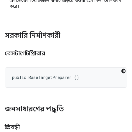
অবজেক্টের টিয়ারডাউন ধাপটি এড়িয়ে যাওয়া হবে কিনা তা নির্ধারণ
করে।
সরকারি নির্মাণকারী
বেসটার্গেটপ্রিপারার
public BaseTargetPreparer ()
জনসাধারণের পদ্ধতি
প্রতিবন্ধী