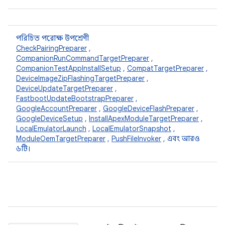
পরিচিত পরোক্ষ উপশ্রেণী
CheckPairingPreparer
,
CompanionRunCommandTargetPreparer
,
CompanionTestAppInstallSetup
,
CompatTargetPreparer
,
DeviceImageZipFlashingTargetPreparer
,
DeviceUpdateTargetPreparer
,
FastbootUpdateBootstrapPreparer
,
GoogleAccountPreparer
,
GoogleDeviceFlashPreparer
,
GoogleDeviceSetup
,
InstallApexModuleTargetPreparer
,
LocalEmulatorLaunch
,
LocalEmulatorSnapshot
,
ModuleOemTargetPreparer
,
PushFileInvoker
, এবং আরও
৬টি।