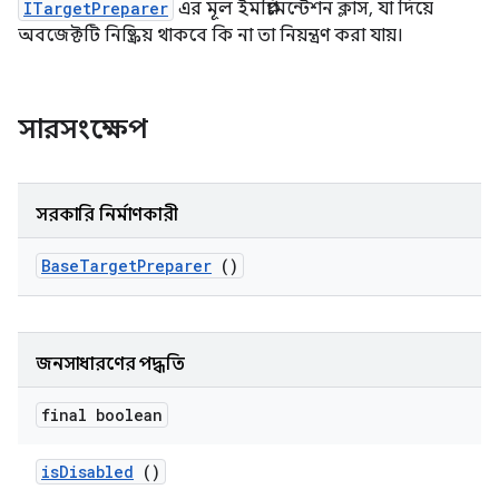
ITargetPreparer
এর মূল ইমপ্লিমেন্টেশন ক্লাস, যা দিয়ে
অবজেক্টটি নিষ্ক্রিয় থাকবে কি না তা নিয়ন্ত্রণ করা যায়।
সারসংক্ষেপ
সরকারি নির্মাণকারী
Base
Target
Preparer
()
জনসাধারণের পদ্ধতি
final boolean
is
Disabled
()